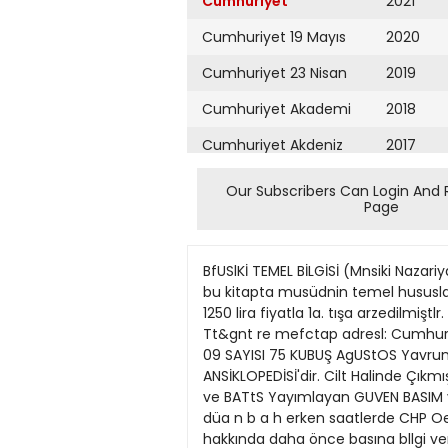
Cumhuriyet
2021
Cumhuriyet 19 Mayıs
2020
Cumhuriyet 23 Nisan
2019
Cumhuriyet Akademi
2018
Cumhuriyet Akdeniz
2017
Cumhuriyet Alışveriş
2016
Our Subscribers Can Login And 
Page
Cumhuriyet Almanya
2015
Cumhuriyet Anadolu
2014
BfUSlKİ TEMEL BİLGİSİ (Mnsiki Nazariyatı) Kitap : I Yazan : A. Adnan Saygnn Devlet Konservatuvan Yayınlan Serisinden ikinci defa basılan bu kitapta musüdnin temel hususlan örneklerl ile aynntılı olarak lzah edilmektedir. Bakanhğımız Yayınevlerinde ve bu. tün kitapçılarda 1250 lira fiyatla 1a. tışa arzedilmiştlr. Derlet Kitaplan Mfldflrlflftt (Basın: 19366) 6861 umhuriyet 48. yıl, sayi: 16890 Kurucusu: rUNUS NAOİ Tt&gnt re mefctap adresl: Cumhuriyet tstanbuJ Posta Kutusu: îstanbal No. 246 Telefonlan 22 42 90 22 42 06 22 42 97 22 42 08 22 42 09 SAYISI 75 KUBUŞ AgUStOS Yavrunuzun Evd« Okul Ödevi Ytparken ve Bütün Öğr«nim Hayatında En Çok Yararlanacağı Es«r, RENKLİ ANSİKLOPEDİSİ'dir. Cilt Halinde Çıkmıştır. ÜLKÜ OKUL Taksitle de Satılır. Toptan Satış Yerleri Istanbul'da Babıâlı'de OCAK KİTAf DAĞITIM STİ. ve BATtS Yayımlayan GUVEN BASIM ve YAYINEVI . Istanbul Ismet înönü: haber aldım ANKARA (Cmnhnriyet Bürosu) Basbalcan Nfl»t Erim, düa n b a h erken saatlerde CHP Oenel Başkanı îsmet lntmiTyü erinde ülyaret ederek Anayasa değişiklikleııni görüşmuştür. Görüşme hakkında daha önce basına bllgi verllmemlş, ancak saat 13.30 sıralarında, evinin bahçesinde, oğlu ömer Înönü İle dolasmakta olan îsmet înönü'nün gazetecilerin sorulannı cevaplandırması sırasmda sabahın erken saatlerinde göriişmenin yati pılmış olduğu anlaşılnııştır. Înönü: «Başbakan İstanbul'dan döndü, ne "<mı»P görüşeceksiniz, bir haber var mı?> şeklindeki soruya «Evet, görüşmüşler, haber aldım bu sabah görüştük» karsüığını vermiştir. CHP Genel Başkanı «îyi haber var mı?» sorusunu da: «İyl haber aldnn» diyerek cevaplandırdıktan sonra «Dört tnad. de üzerindeki anlaşmazlığın giderilmesi mümkün olacak nu?» sorusuna «Çalışıyorlar, bir hal yolu bnlaBacağmı unrayornm» karsüığmı vermiştir. İddianamenin okunması tomamlandı ESKİ MBK ÜYESİ: «A N A Y A S A Y I T A T B İ K ETMEYENLER Y E R I N E ATATÜRKÇÜLER SUÇLU GÖRÜLÜYOR» KURAYDA, «İŞKENCEYE UĞRADIĞIM İÇİN SOLMAZER'İN ADINIVERDİM AMA VİCDAN AZABI DUYUYORUM» D E D İ "Erim'den iyi Holmon: Dr. Fazd Küçük görüşmelerin kesilmesinden Bumlann suçlu olduğunu söyledi 147. MADDE ÜZERtNDE ÂNLAŞMA OLDU Solmazer ve Kuray iddiaları reddetti Alâeddln BİLGİ lçlerinde eski Milli Birlik Komitesi üyesi Irfan Solmazer, Pz. Üstğ. Sarp Kuray, DevGenç Genel Sekreteri Ruhı Koç, Hv. Kurmay Alb. Nihat Değer, Doç. Mukbil özyörük'ün de bulunduğu 83 sanıklı davanın duruşmasına, dün de devam edilmiştır. ^ Askerî Savcı Selâhattln Fırat tarafından hazırlanan 111 sayfalık iddianamenin okunmasından sonra, sanıkların sorgusuna geçilmıştır. Saat 17'ye kadar ancak sorgulan yapılabilen îrfan Solmazer ile Sarp Kuray, haklanndaki suçlamaları ve iddian
Cumhuriyet Ankara
2013
Cumhuriyet Büyük
2012
Taaruz
2011
Cumhuriyet
Cumartesi
2010
Cumhuriyet Çevre
2009