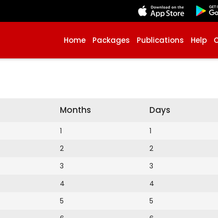
Home
Packages
Publications
Help
Months
Days
1
1
2
2
3
3
4
4
5
5