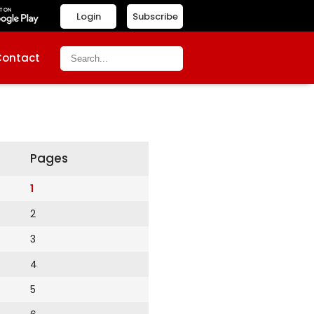
Login
Subscribe
Contact
Pages
1
2
3
4
5