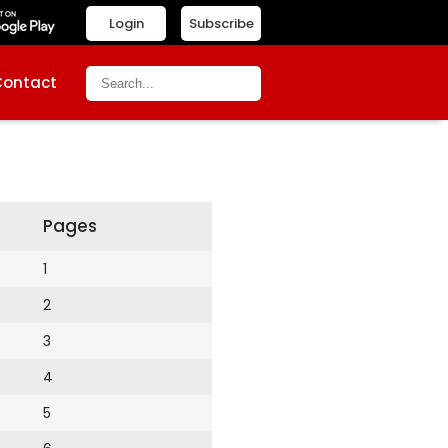
Login
Subscribe
Contact
Pages
1
2
3
4
5