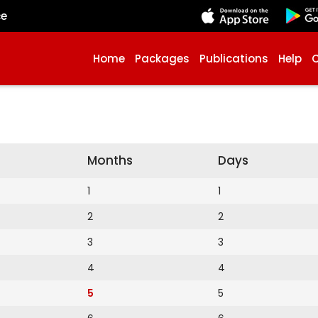
çe
Home
Packages
Publications
Help
Months
Days
1
1
2
2
3
3
4
4
5
5