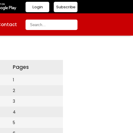
Login
Subscribe
Contact
Pages
1
2
3
4
5