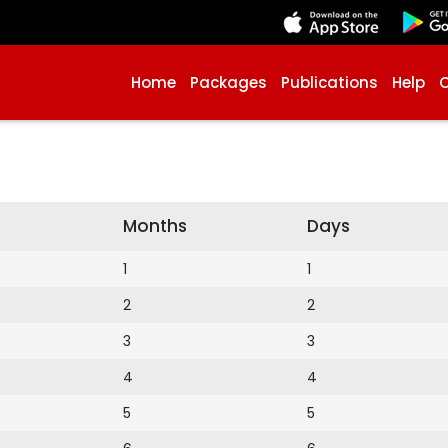
Home
Packages
Publications
Help
Months
Days
1
1
2
2
3
3
4
4
5
5