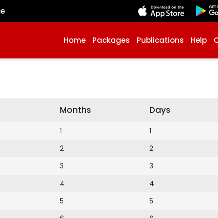
çe
Home
Packages
Publications
Help
Months
Days
1
1
2
2
3
3
4
4
5
5