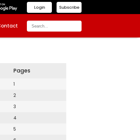
Login
Subscribe
Contact
Pages
1
2
3
4
5