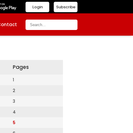
Login
Subscribe
Contact
Pages
1
2
3
4
5