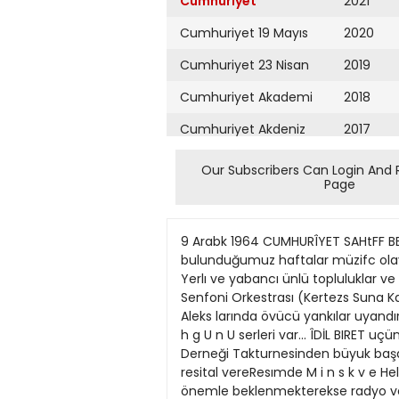
Cumhuriyet
2021
Cumhuriyet 19 Mayıs
2020
Cumhuriyet 23 Nisan
2019
Cumhuriyet Akademi
2018
Cumhuriyet Akdeniz
2017
Cumhuriyet Alışveriş
2016
Our Subscribers Can Login And 
Page
Cumhuriyet Almanya
2015
Cumhuriyet Anadolu
2014
9 Arabk 1964 CUMHURÎYET SAHtFF BEŞ a KONSERLER SERISI ııııııımıiMiııııııııııııııııımıııııııııııımııııımıııııııııııııııi'u İdil 6/ret res/to/ verecek Içinde bulunduğumuz haftalar müzifc olaylan bakımından şehrımizde çoktandır hasretini duyduğumuz bir kıpırdanma niteliğıni taşımaktadır. Yerlı ve yabancı ünlü topluluklar ve solistler arasında: Salzburg Kuarteti, Venedık Solıstleri, Yakov Flier, Kurt Wöss Gulseren Sadak, Londra Senfoni Orkestrası (Kertezs Suna Kan, Sır Malcolm Sargent G. Pyer) birbiri arkasından önemli konserler verdiler önümüzdeki gunlerde de Aleks larında övücü yankılar uyandırandr Ognivtsev, Igor Bezrodny jj V. Yampolsky ve tdil Biret'ın kon *,, »•••.„ ,, ı l d l 1 B l r e t 8 a r a h k S a h g U n U serleri var... ÎDİL BIRET uçüncu defa çık saat 19 da San Sinemasında Istığı Rusya ve sonra Finlandıya tanbul Verem Savaş Derneği Takturnesinden büyuk başarıyla do sım Dıspanseri Sosyal Yardım Ko„ , nüyor. Moskova, Leningrad, Riga, mitesi yararına bır resital vereResımde M i n s k v e Helsinki'de verdiği koncektır. Çok değerli virtüozumuzun serler gerek yabancı basmda, ge bu resitali önemle beklenmekterekse radyo ve televizyon yayındir. «Batan Gune^» filminin kadın kahramanı Monica Vitti Gizlilikten faydâ yok Hem geç, hem güç 0 yapamadı, ben yaparım Saadetin | yeni yolu Lâf kıtlığında asmafar... Baş edilemiyor | | Gizlilikten fayda yok Partisinin Genel Başkan Seçimi oldn Adalet ama, akisleri (yankılan) bitmedi. Hâlâ bitti de çıkan bir habere göre, üç Amerikalı ilim adamı profesör de, yayınladıkları bir raporda, dayagın faydalı, hattâ lüzumlu olduğunu iddia etmisler. Ama, Atlanta'lı bu üç âlimin dayağı, ülnnav üstadımızın istediği dayaga pek benzemiyor. Onlar, erkeklerin arada bir karılannı dövmelerinin, saadetleri bakımından, hemen hemen sart olduçıınu ileri sürüyorlar. Hem de, senelerce süren. tecrübelere dayanarak, ilmen söyliivorlar bunu. Profesörlere îöre kadınlar, erkeklerinden arasıra davak vedikre sonsuz bir huzura kavusuyorlarmıs. Amerikalı âlimler daha da ileri gidivorlar: Erkek da^afcı savesinde pek çok aile mahvolmaktan kurtnlmus, ve kurtuluyormus. Halbuki, Fransızlann pek roeshur bir sözü vardır: Kadını, bir çiçekle dahi olsa, dövmemelidirler. Dcmek. asırlarla beraber, kadınlar da degismis. Simdikilere, çiçek miçek de ne oluyor? dünedüz hasacaksınız sopavı, hem kannız rahat edecek, hem siz basınızı dinliyeceksiniz. Pek. o kadar da, zor bir sev olmasa gerek. Beceremivenler. ppkâlâ mahalleden birini tntup karılannı dövdürehilirler. tlmen buna da cevaz vardır elbette. Çünkü bo davak başka davak. Hattâ. «sadece davak değil de, âdeta bir çesit. saadet ilâcı. Tevrkkeli, biz «dayak cennetten çıkmadır» dememi<iz. Hele basın, yahut basdırtın sopayı . Oooooooh.. ne rahatlık. ne saadet, ne sükunet!. Ş Ş = E = ş j j
Cumhuriyet Ankara
2013
Cumhuriyet Büyük
2012
Taaruz
2011
Cumhuriyet
Cumartesi
2010
Cumhuriyet Çevre
2009