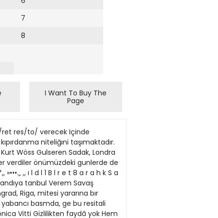
6
7
8
e
I Want To Buy The
Page
 ve saz sa = natkârlanndan takımlar tertiplemek daha ye E rinde olur. Ş Sonra, neden yalnız alaturka? Çöpçüler ara E sında ibtimal alafranga meraklılan vardır. Bu E nu da gözönüne alarak. cöpçüleri ikiye ayır E m a l u binaenalevh bir de senfonik orkestra bu E lundurmalı. E Kaldı ki. bizim alatnrka. moral düzeltmek Z Z soyle dursun. düzgün moralleri bile bozmak için ~ birebirdir. tzmir Beledivesi. kas yapayım der E ken göz çıkarma, yoluna sapmamaya dikkat et E melidir. E Ama, bütün bunlar uzun is, Hem de mas E raflı olur. Biz, dünyanın sevimli insanlanndan E biri olan, Osman Kibar (Reis B e y ) dostumuza, = nâçizane bir tavsiyede bulunacağız: = Çöpçülerin boyunlarına, turistlerin fotog Ş rafları gibi, birer transistor radvo geçirsin. = Bakın. o zaman, ne tzmjr çöpçülerinde E bozuk moral, ne de""sokaktarında pistîk kalır. E Üstelik daha da kolav!. .r ^ «... S« I'zmir Belediyesi çok Temizlik isçilerinin güzel bir karar vermiş. = Baş edilemiyor bale bakın: ödemiş Belediyesi Su mıs. Bir belediye parasız kalıncaparasız kal, ne yapar? eeee HAKİKİ TERMOSTATLIDIR istenilen sıcaklığa göre ayar edilebilir İLÂVE CAM KAPAK kapağt açmadan pişirdiklerinizin kontrolunu mümkün kılar İNFRARUJ IŞINLARIYLA çahşan ızgara ızgara yemeklerinizi ateşte pişmiş kadar nefis yapar FIRIN İÇİNDE LÂMBA kapak açılınca içersini aydınlatır (Faal: 11087/14882) 8 Hesabını günü giinüne bilmek İş adamı için büyük kolaylıktır. ı I GÜNLÜK HESAP HÜLASASI I I I I IHOLANTSE BANKUNı N V I Yalnız Bankamızın gerçeklejtirdıği Hesabınızın bakıyesını, her muameleden sonra size günü giinüne gösterir. Nezdımizde bir hesap açarsanız, bu kotaylıktan siz de istifade edersiniz. Onsekız aydan fazla vadelı mevduata yılda */. 6 7 ı faiz veriyoruz. Istanbul Oda Orkestrası Dr. Hamıt Alacalıoğlu yonetımınde 12 aralık cumartesi saat 18.00 de Gü E O yapamadı, ben yaparım zel Sanat Akademisınde bır konser verecektır. Konsere de E /™"ok zaman oldu. Basın Yayın Umum Müğerli vıyolonist Suna Kan so E \g dürlüğü (ki, şimdi, Turizm ve Tanıtma Balıst olarak katılacaktır ş kanlığıdır) memleketimize biri tngiliz, diferi ~