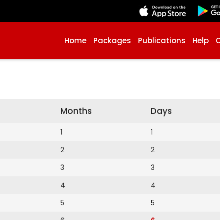
Home
Packages
Publications
Help
Months
Days
1
1
2
2
3
3
4
4
5
5