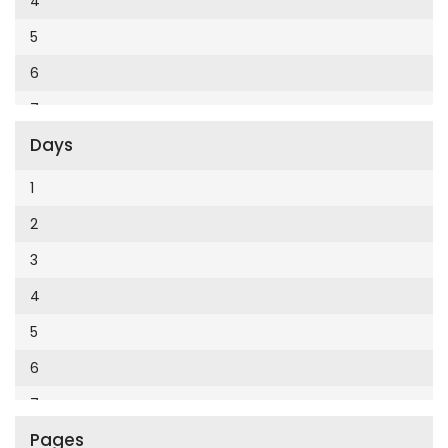
4
Cumhuriyet Enerji
2014
5
Cumhuriyet Festival
2013
6
Cumhuriyet Gezi
2012
7
Cumhuriyet Gurme
2011
Days
8
Cumhuriyet Haftasonu
2010
9
1
Cumhuriyet İzmir
2009
10
2
Cumhuriyet Le Monde Diplomatique
2008
11
3
Cumhuriyet Marmara
2007
12
4
Cumhuriyet Okulöncesi alışveriş
2006
5
Cumhuriyet Oto
2005
6
Cumhuriyet Özel Ekler
2004
7
Cumhuriyet Pazar
2003
Pages
8