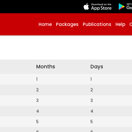
Home
Packages
Publications
Help
Months
Days
1
1
2
2
3
3
4
4
5
5