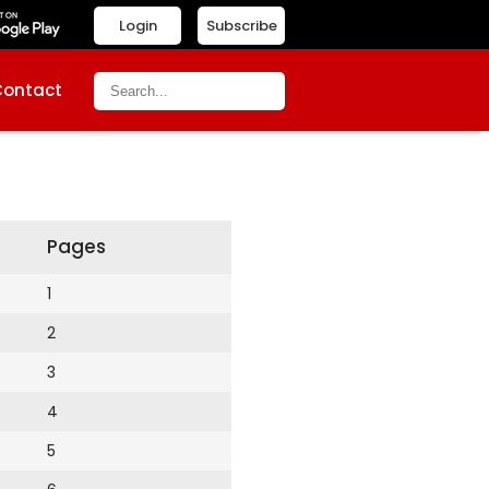
Login
Subscribe
Contact
Pages
1
2
3
4
5