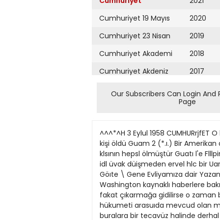
Cumhuriyet
2021
Cumhuriyet 19 Mayıs
2020
Cumhuriyet 23 Nisan
2019
Cumhuriyet Akademi
2018
Cumhuriyet Akdeniz
2017
Cumhuriyet Alışveriş
2016
Our Subscribers Can Login And 
Page
Cumhuriyet Almanya
2015
Cumhuriyet Anadolu
2014
^^^*^H 3 Eylul 1958 CUMHURrjfET O hi A B Yeni Fransız Anayasası Londrada Pariste açıklanıyor de siyahbeyaz oldy İki uçak kazasında 33 kişi öldü Guam 2 (*.ı.) Bir Amerikan aâkerl nakJiye uçağı Guam Ada«:nın 80 iilometre açığ'.nda denlze dü'müştür. üçakta bu una n İS klsının hepsl ölmüştür Guatı l'e Flllpin arasmda «pfer yapsn uçak kalkışından beş dffküa »onra duşmuştur İçlndekl 18 «1 sıden 12 sl yolcu idl üvak düişmeden ervel hlc bir Uaret vernıe.nıstlr. LONDRAD^KÎ KAZ A 1 UNÜ GUNUN MEVZULAR1 Tarih kitablarını tetkik t J r f I Günden Göıte \ Gene Evliyamıza dair Yazan: Fahri Cglâl Göktulga olan bu ihtilâftan bir Amerikan Komünist Çin silâhb çatışması çıkabilir mi? Washington kaynaklı haberlere bakılacak olursa Birleşik Anıerika, denlzden ve havadan yapılan taarruzlar karsısında kıpırdamı yacakmıs. fakat çıkarmağa gidilirse o zaman bu bölgedekl yedinci Amerikan filosuna hareket emri vcrilecekmls! Birleşik Amerlka ile Milliyetçi Çin hükumeti arasuıda mevcud olan muahedeye göre Washington, Formoza ile Pescadores adalarmm savunması ile alâkahdır ve buralara bir tecavüz halinde derhal harekete geçmek hu ir müddettenberi F o r m o u etraiuıda devam etmekte jeneral, yann Cumhuriyet meydanında bir nutuk olan gergin hava, dün b i r . »öyliyecek; Anayasa tasarısına muhalif komünistden tehlikeli bir hâl al mıştır. Şimdiki halde komünist Çin, Üc gündür devam eden kavler aynı meydanda bir nümayiş hazırlıyorlar. mflllyetçUerin idaresinde bulunan gaya 3 bin kisi katildı: bir Londra 2 (a a ) İçinde uç kişi Kemoy ve Matsu adalanna denızden nulunan hususi blr uçak Londra'nın kişi yaralandı. evlere ve havadan saldınlar yapmakla iktiFarlfl, 3 (R) 28 eyiuide Fransıı er d« aynı meydand» bir nümayiş ha kalabalık guney maheVelerinden nutkunu fa eylemektedir. Yarın, adalan işgal mll.eUnln oyuna «rzedliecek olan ye zırlamaitadırlar. Başbakan gazolin bombast atıldı Southalla düşmuştüT. İçin bir çıkarma hareketine de te ni Anayasa tasansı orıümüzdekl per iraci ederken ba»ı nâhoştaâdlselerlnçık Uçak, üç evl tahrib etmiş, onbeş Londra 2 (AP) Bir zamanlar Lonvessül eylemesi ihtimâlleri meycud şembe günü Başbakan General de Ga ması beklenmektedir Fransiî İç İşleulle tarafmdan llân edüecektlr rl Bakanlığı bu h&dlsrle:l öniemek dTanın en gozde yerlerinden b'.rlsl klşinln öiumüne sebeb olmuştur. mudur? Baabakan, 4 eylul perşembe gunünü İçin tedblr' r sknaktadır olan Notting Hllî'de dun gece de ırk. Bugün evvelâ akla gelen sual şu o bllhassa seçmlştir. Bu t&rlh. Üçüncü Ayrıca, Parlst« Cezayir.l mllllyetçl tavgalar. olmuştur Bu kavgalar Uç luyor: Fransız Cı?nhurtyetlnln yıldönumü lerin tedhlş hareketi devam etmekte geceden bcrl de
Cumhuriyet Ankara
2013
Cumhuriyet Büyük
2012
Taaruz
2011
Cumhuriyet
Cumartesi
2010
Cumhuriyet Çevre
2009