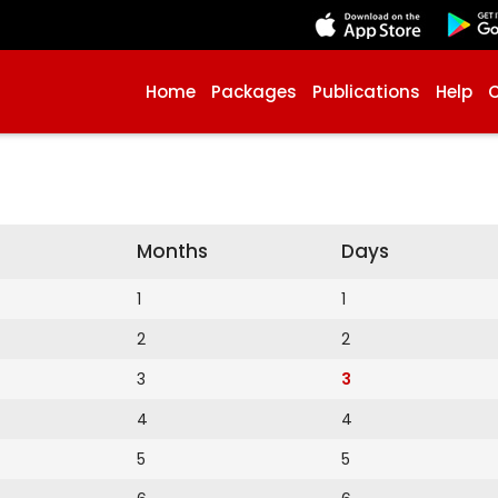
Home
Packages
Publications
Help
Months
Days
1
1
2
2
3
3
4
4
5
5