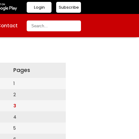
Login
Subscribe
Contact
Pages
1
2
3
4
5