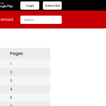
Login
Subscribe
Contact
Pages
1
2
3
4
5