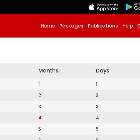
Home
Packages
Publications
Help
Months
Days
1
1
2
2
3
3
4
4
5
5