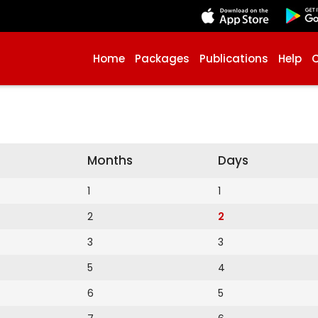
Home
Packages
Publications
Help
Months
Days
1
1
2
2
3
3
5
4
6
5