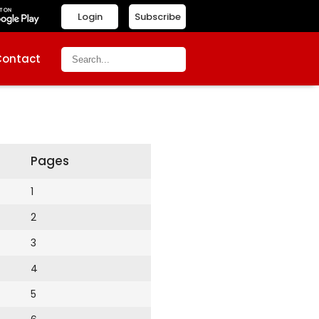
Login
Subscribe
Contact
Pages
1
2
3
4
5