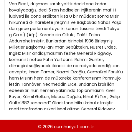
21
Kitap Eki
1989
22
Özel Ekler
1988
23
Özel Okullar
1987
25
Sevgililer Günü
1986
26
Siyaset Eki
1985
27
Sürdürülebilir yaşam
1984
28
Turizm Eki
1983
29
Yerel Yönetimler
1982
30
1981
31
1980
1979
© 2026
cumhuriyet.com.tr
1978