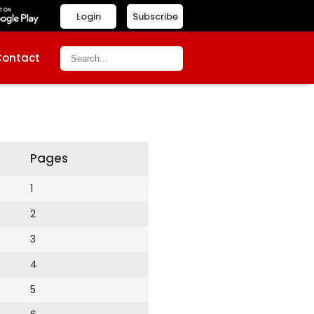
Login
Subscribe
Contact
Pages
1
2
3
4
5