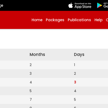
çe
Home
Packages
Publications
Help
Months
Days
2
1
3
2
4
3
5
4
7
5