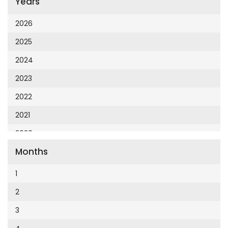
Years
Cumhuriyet 23 Nisan
Cumhuriyet Akademi
2026
Cumhuriyet Akdeniz
2025
Cumhuriyet Alışveriş
2024
Cumhuriyet Almanya
2023
Cumhuriyet Anadolu
2022
Cumhuriyet Ankara
2021
Cumhuriyet Büyük Taaruz
2020
Cumhuriyet Cumartesi
Months
2019
Cumhuriyet Çevre
2018
1
Cumhuriyet Ege
2017
2
Cumhuriyet Eğitim
2016
3
Cumhuriyet Emlak
2015