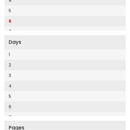
4
Cumhuriyet Enerji
2014
5
Cumhuriyet Festival
2013
6
Cumhuriyet Gezi
2012
7
Cumhuriyet Gurme
2011
Days
8
Cumhuriyet Haftasonu
2010
9
1
Cumhuriyet İzmir
2009
10
2
Cumhuriyet Le Monde Diplomatique
2008
11
3
Cumhuriyet Marmara
2007
12
4
Cumhuriyet Okulöncesi alışveriş
2006
5
Cumhuriyet Oto
2005
6
Cumhuriyet Özel Ekler
2004
7
Cumhuriyet Pazar
2003
Pages
8