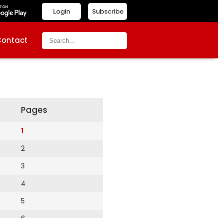
Login
Subscribe
Contact
Pages
1
2
3
4
5