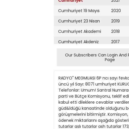
Cumhuriyet
2021
Cumhuriyet 19 Mayıs
2020
Cumhuriyet 23 Nisan
2019
Cumhuriyet Akademi
2018
Cumhuriyet Akdeniz
2017
Cumhuriyet Alışveriş
2016
Our Subscribers Can Login And 
Page
Cumhuriyet Almanya
2015
Cumhuriyet Anadolu
2014
RADYO" MEGMUASI 6P ncı sayı fevkalâde mündericatla çıkmıştır. Bu sayıda 65 klişe, 16 orijinal yazı vardır. Bayünizden isteyiniz. (1289) 23 üncü yıl Sayı: 8071 umhuriyet KURUCUSUrYUNUS NADİ Telgraf ve mektub adresi: Cumhuriyet, İstanbul Posta kutusu: tstanbul No. 246 Telefonlar: Umum! Santral Numarası: 24298. Yazı Işleri: 24299. Matbaa: 24290. Çarşamba 5 Şubat 1947 Dünkü toplantıda beş Bakan parti ve Bütçe Komisyonu, teklif edilen ödenek hükumet icraatı hakkında konuştular, miktarlarında bazı değişiklikler yaparak tasarıyı kabul etti dileklere cevablar verdiler Ticaret Bakanı mnhalefetten bahsederken nenlekette nrahalefet politikası değil, istismar siyaseti güd&ldüğü kanaatinde olduğunu belirtti Ankara 4 (Telefonla) Bütçe Komisyonu, yargıçlar ödeneği kanun tasansı üzerindeki görüşmelerini bltirmiştir. Komisyon, tasarıda teklif edilen ödeneklerin miktarında bazı deği şiklikler yapmıştır. Komisyonca tespit edilen ödenek miktarlarını aşağıda gösteriyoruz: ' Der*ce 10 9 8 7 6 5 4 3 2 1 Hükumetçe teklif edilen Kabul edilen Safi Ödenek Safi Ödenek Safi tutarlar aslı tutarlar ash tutarlar 173,97 207,77 241.27 274,44 321,71 368,82 415,92 490,14 560,70 631^5 Yargıçlara aid ödenek P. II Kongresinin gizli devamı ararlaştı tasarısının son şekli Maa? 35 40 50 60 70 80 90 100 125 150 RENKLİ TABLOLAB Her biri (52X40) sm. ^oyundadır. Umumine nefis bir şekilde yetle altı, yedi re hayvanlara, nebatbasılmış olan Eilıhaya, hayat vs lara, tabiate, Rej|iddirler. Evlerin medeniyetin tekar, fcmlaç için de lüzumduvarlarını süsler]< lu birer ders vasıt lîdırlar. (25) çeşidlik takımı kartpostal fiajtna (360) kuruştur. Kitabcı ve kırtasiy^flere takımı (300) kuruştur. Sipariş bedeöarî' pesin gönderilmelidir. Paketler tfchhHdlü yollanır. Adres: İstanbul AnkaWcaddesi No 50 Öğretmen Sesi Mjy#/Î5ğü 4T~ Beyhude gayret.» zmhklar meselesini ele alan Moskova radyosu gene aleyhimize bir sürü atıp tutmuş: ekalliyetlere çok fena muamele ediyonnuçuz. Bir buçuk milyon Kiirdü (!) rorla yntnden çıkarmış, başka bir diyara sürmüşüz. Memleketimizdeki Ermenilerin, Rumların ve Yahudilerin vaziyeti çok fena imis. Bu zümrelerin siyasî ve iktisadî haklannı son derece kısıuışız. OnJarı orduda ve hıikumctte yüksîk mevkilere kabul etmiyonnuşıız. C. H. Partisi dış tchlikeden bahsederek memleketi diktatörcesine idare ediyormuş. Atıf ınan vergilerde yeni indirmeler yapılmasının düşünüldüğünü de bildirdi 75 100 150 150 200 250 300 400 500 700 53,27 67,75 99,87 99,87 124,48 147,78 178, 238,51 298,14 417,39 75 100 100 150 150 200 250 300 400 500 53,27 67,75 67,75 99,87 99,87 124.48T 147,78 178, 238,51 298,14 «mi?» li, <muş» lu cümlelerle yukar
Cumhuriyet Ankara
2013
Cumhuriyet Büyük
2012
Taaruz
2011
Cumhuriyet
Cumartesi
2010
Cumhuriyet Çevre
2009