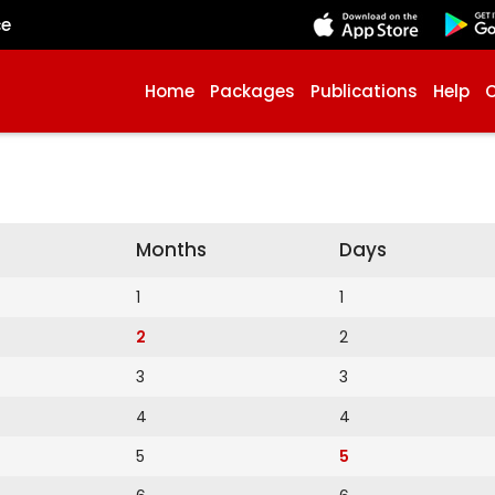
çe
Home
Packages
Publications
Help
Months
Days
1
1
2
2
3
3
4
4
5
5