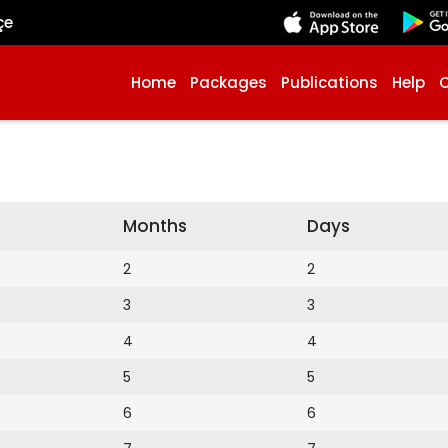
çe
Home
Packages
Publications
Help
Months
Days
2
2
3
3
4
4
5
5
6
6