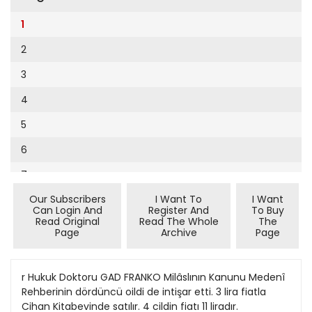
Cumhuriyet Sağlıklı Beslenme
2002
13
1
Cumhuriyet Sokak
2001
14
2
Cumhuriyet Spor
2000
15
3
Cumhuriyet Strateji
1999
16
4
Cumhuriyet Tarım
1998
17
5
Cumhuriyet Yılbaşı
1997
18
6
Çerçeve Eki
1996
19
7
Çocuk Kitap
1995
20
Our Subscribers
I Want To
I Want
8
Dergi Eki
1994
Can Login And
Register And
To Buy
21
Read Original
Read The Whole
The
9
Ekonomi Eki
Page
Archive
Page
1993
22
10
Eskişehir
1992
23
11
r Hukuk Doktoru GAD FRANKO Milâslının Kanunu Medenî
Evleniyoruz
1991
Rehberinin dördüncü oildi de intişar etti. 3 lira fiatla
24
12
Güney Dogu
Cihan Kitabevinde satılır. 4 cildin fiatı 11 liradır.
1990