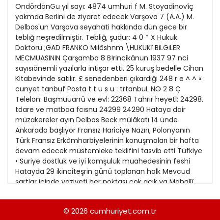
26
OndördönGu yıl sayı: 4874 umhuri f M. Stoyadinovîç
Kitap Eki
1989
yakmda Berlini de ziyaret edecek Varşova 7 (A.A.) M.
27
Delbos'un Varşova seyahati hakkında dün gece bir
Özel Ekler
1988
teblığ neşredilmiştir. Tebliğ, şudur: 4 0 * X Hukuk
28
Doktoru ;GAD FRANKO Milâshnm \HUKUKî BiLGiLER
Özel Okullar
1987
MECMUASININ Çarşamba 8 B!rincikânun 1937 97 nci
29
Sevgililer Günü
sayısıönemli yazılarla intişar etti. 25 kuruş bedelle Cihan
1986
30
Kitabevinde satılır. £ senedenberi çıkardığı 248 r e ^ ^ « :
Siyaset Eki
1985
cunyet tanbuf Posta t t u s u : trtanbuL NO 2 8 Ç
31
Telelon: Başmuuarrü ve evl: 22368 Tahrir heyetl: 24298.
Sürdürülebilir yaşam
1984
tdare ve matbaa fcısnu 24299 24290 Hataya dair
Turizm Eki
müzakereler ayın Delbos Beck mülâkatı 14 ünde
1983
Ankarada başlıyor Fransız Hariciye Nazırı, Polonyanın
Yerel Yönetimler
1982
Türk Fransız Erkâmharbiyelerinin konuşmaları bir hafta
devam edecek müstemleke teklifini tasvib etti Tüfkiye
1981
• Suriye dostluk ve iyi komşuluk muahedesinin feshi
Hatayda 29 ikinciteşrin günü toplanan halk Mevcud
1980
şartlar içinde vaziyeti her noktası çok açık ya Mahallî
hükumet; heyeti Türklerle temas ettir Memleketimize
1979
muhabbet kazandıran bir zılmış yeni bir muahede ile
© 2026
cumhuriyet.com.tr
1978
memek için elinden geleni yaptnıştır. Şimdi de