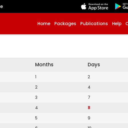
çe
Home
Packages
Publications
Help
Months
Days
1
2
2
4
3
7
4
8
5
9