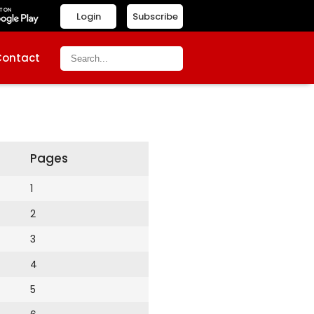
Login
Subscribe
Contact
Pages
1
2
3
4
5