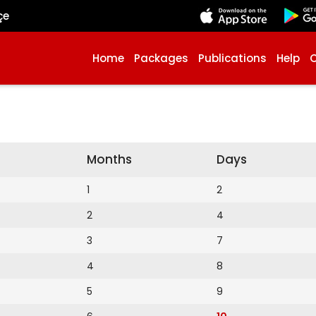
çe
Home
Packages
Publications
Help
Months
Days
1
2
2
4
3
7
4
8
5
9