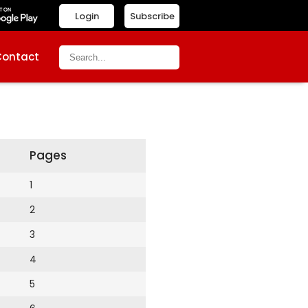
Login
Subscribe
Contact
Pages
1
2
3
4
5