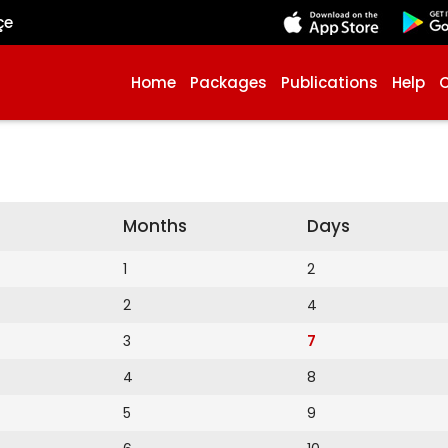
çe
Home
Packages
Publications
Help
Months
Days
1
2
2
4
3
7
4
8
5
9