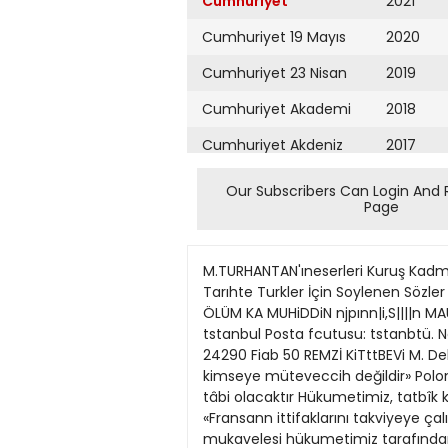
Cumhuriyet
2021
Cumhuriyet 19 Mayıs
2020
Cumhuriyet 23 Nisan
2019
Cumhuriyet Akademi
2018
Cumhuriyet Akdeniz
2017
Cumhuriyet Alışveriş
2016
Our Subscribers Can Login And 
Page
Cumhuriyet Almanya
2015
Cumhuriyet Anadolu
2014
M.TURHANTAN'ıneserleri Kuruş Kadm Avcısı 100 Timurlenk 75 Cem Sultan 100 Akmdan Akına 100 Hurrem Sultan 150 Viyana donusü 150 Tarıhte Turkler İçin Soylenen Sözler 25 Tarıhî Musahabeler 75 Alınız, okuyunuz, müstefid olunuz Ondördüncu yıl sayı: 4873 umhuri r ÖLÜM KA MUHiDDiN njpınn|i,S||||n MAUPAS DUnya muharrirl tercümeler se tSTANBUL CAGALOGLÜ « . Telgral ve mektub adresl: Cumüurlyet tstanbul Posta fcutusu: tstanbtü. No 248 "3" Teleron: Başmuharrtı ve evl: 22366 Tahrtr heyeti: 24298. tdare ve matbaa tosmı 24299 24290 Fiab 50 REMZİ KiTttBEVi M. Delbos'un seyahati Fransa Hariciye Nazırı bugün Bükreş'e gidiyor fransa ve Polonya Bu ittifaklar, kimseye müteveccih değildir» Polonyanın Avrupa sulhunda oynıyacağı rol Fransız Hariciye Nazınnın oraya götürmiiş olacağı malumata tâbi olacaktır Hükumetimiz, tatbîk kabiliyetini M. Delbos'un M. Delbos diyor ki: kaybeden muahede hakkındaki fesih ziyaretinden sonra: «Fransann ittifaklarını takviyeye çalışıyoruz. kararıni dün Fransaya tebliğ etti Ankara 6 (Telefonla) Türkiye Suriye iyi komşuIuk mukavelesi hükumetimiz tarafından feshedilmiş ve keyfiyet Fransa hükumetine bildirilmiştir. Bu mukavele 1926 senesinde Ankarada Türkiye ile Fransa arasında akdedilmişti. Fakat bazı hükümleri tamamen tatbik kabiliyetini kaybetmiş, bir kısım hükümlerinin tefsirinde de her iki taraf arasında ihtilâflar çıkmakta ve mutabakat hasıl olmamakta idi. Muahedenîn zamanm îcablanna uygun bir şekilde yenîden tanzim edilmesini zarurî gören hükumetimiz, bu hususta müzakereye girişmeğe âmade bulunduğunu da Fransız hükumetine bildirmiştir. ziyaretini müteakıb açılacaği tahmîn olunmaktadır. Suriye ile dostluk muahedesini feshettik M. Delbos Ankaraya geliyor Ankara 6 (Telefonla) Fransa Hariciye Nazm M. Delbos'un yapmakta olduğu seyahatten sonra Ankarayı ziyaret edeceği anlaşılmaktadır. Bu ziyaret esnasında Türkiye ile Fransa arasındaki meselelerin görüşüleceği ve bu arada, feshedilen Türkiye Suriye iyi komşuluk muahedesinin yeniden tanzimi yolunda müzakerelerin açılacağı tahmin edilmektedir. ransız Hariciye Nazırı M . Delbos Avrupanın şarkında vc şarkı cenubisinde yapmağı kararlaştırdığı seyahatin ilk merhalesi olarak Polonyayı ziyaret etti. Polonya Fransaya bir ittifak muahedesile bağlandıktan sonra Almanya ve Rusya ile de anlaşma siyasetleri takib etti. Hususile iki memleFransız Hariciye Nazırı Lehistan Hariciye Nazırı M. Delbos M. Beck ket arasında on yıllık karşılıklı bir emniyet tesis eden Almanya Polonya an[Fransız Hariciye Nazın M. Delbos temlekelerin mülkiyeti değil, Lehistanı laşmasının Fransa Polonya ittifakını orta Avrupa devlet merkezlerindeki te terketmekte olan yahudi ahali ile daçok zayıflatmış oldug
Cumhuriyet Ankara
2013
Cumhuriyet Büyük
2012
Taaruz
2011
Cumhuriyet
Cumartesi
2010
Cumhuriyet Çevre
2009