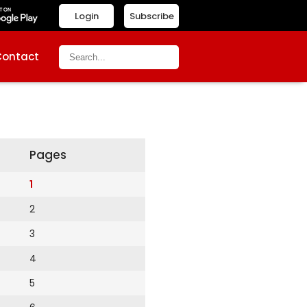
Login
Subscribe
Contact
Pages
1
2
3
4
5