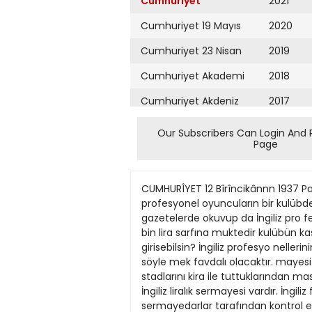
Cumhuriyet
2021
Cumhuriyet 19 Mayıs
2020
Cumhuriyet 23 Nisan
2019
Cumhuriyet Akademi
2018
Cumhuriyet Akdeniz
2017
Cumhuriyet Alışveriş
2016
Our Subscribers Can Login And 
Page
Cumhuriyet Almanya
2015
Cumhuriyet Anadolu
2014
CUMHURÎYET 12 Bîrîncikânnn 1937 Paito hırsıa | Yeni açılan bir nefis Ingiliz profesyonelliği Yazan: NÜZHET ABBAS îngiltere futbolunda profesyonel oyuncuların bir kulübden öbür kulübe nakli için altmış beş bin Türk lirası gibi kocaman rakamların el değistirdiğini gazetelerde okuvup da İngiliz pro fesvonelli&inin malî cenhesini merak etmemek kabil değildir. Bir ovuncu almak için bir kalemde 60 70 bin lira sarfına muktedir kulübün kasasında acaba kaç yüz bin, yahut kaç milvon lira olmalıdır ki bövle mııa7zam fedakâr lıklara girisebilsin? İngiliz profesyo nellerinin malî durumları hakkında malumat vermeden evvel sevirciler ve kapı hasilatı hakkında birkaç söz söyle mek favdalı olacaktır. mayesi yüksek olduğu gibi kira vermediği için kazancı da fazladır. Chelsea ve Astan Villa gibi kulübler ise stadlarını kira ile tuttuklarından masrafları fazla. kazancları azdır. Chelsea'nm 1700 İngiliz liralık mev cudüne mukabil Arsenal'in 137,000 İngiliz liralık sermayesi vardır. İngiliz futbol kulübleri şirket halin dedirler. Sermaveleri hisse senedlerine bağlıdır. Bazı kulübler birçok sermayedarlar tarafından kontrol edildiei gibi hisse senedleri üc. bes kisi arasmda taksim olunmus kulübler de vardır. Meselâ Charlton'un yüzde seksen sekiz his sesi iki kisinin elindedir. Hissedarlara vüzde vedi bucuktan fazla temettü dağıtılamaz. Fazla para kalırsa bu sermaveve ilâve olunur. Bunun icin de Manchester Citv'nin (72) bin. Arsenal'in de (60) bin İngiliz liralık kullanamadıklan birikmis paraları vardır. Bugünkü maçlar Güneş Topkapı, Fener Eyüb, GalatasarayBeykoz Beşiktaş Süieymaniye ile karşılaşacak Yirmi gün müddetle hapse mahkum oldu Hüsnü isminde biri, geçen gün, müdürü görmek bahanesile Pertevniyal lisesine gitmiş ve orada, vestiyere asılı duran iki kalın tiftik paltoyu gözüne kestirerek üstüste giymiştir. Hüsnü, bu açıkgözlülüğir nün çakılmıyacağmı sanarak, kollarını sallıya sallıya mektebden çıkarken bu şekilsiz şişmanlığı, gözden kaçırmıyan ka pıcı, kendisini çevirmiştir. Üzerinde, talebeden Raci ve Adnana aid oldukları anlasılan iki palto, sahiblerine iade edilmiş ve palto hırsızı Hüsnü, hakkında yapılan zabıt varakasile adliyeye verilmiştir. eserler meşheri Dekoratör Salâhaddin Refiğin biblo sergisi büyük takdir ve rağbetle karşılandı îngilterede büvük maclar 110,000 sevircivi kolavhkla toolıvabilmektedlr Bundan daha fazla sevirci toülamak imkânları da mevcud olduğundan 150 000 kişi istiab edecek stadlar yapılmasına karar verilmMir. Profesyonel futbolun bu bakımdan îngilterede gün günden İste İngiliz profesyonel futbolunun parlamakta olduğuna asla şüphe yok malî cephesini yukarıda şöylece izah tur. etmiş oluvoruz. Hasılatm muavven Umumî kanaat hilâfma îngilterede masrafları karsıladıktan başka ihti
Cumhuriyet Ankara
2013
Cumhuriyet Büyük
2012
Taaruz
2011
Cumhuriyet
Cumartesi
2010
Cumhuriyet Çevre
2009