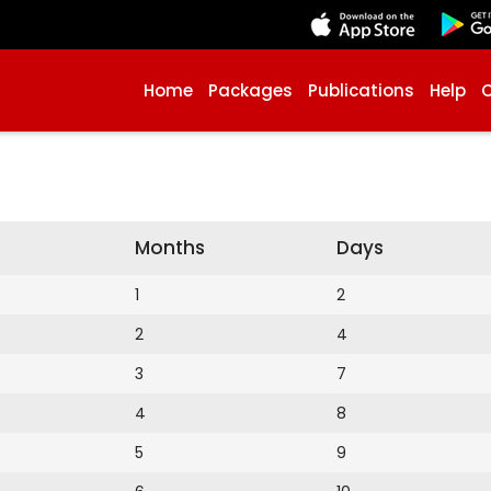
Home
Packages
Publications
Help
Months
Days
1
2
2
4
3
7
4
8
5
9