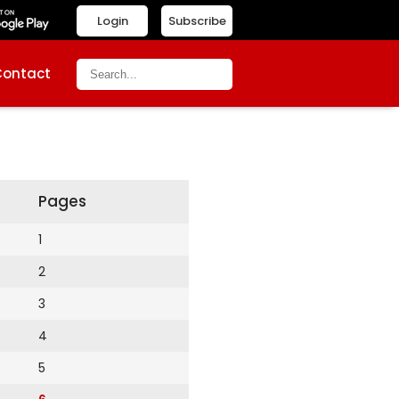
Login
Subscribe
Contact
Pages
1
2
3
4
5