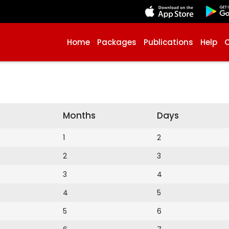
Home
Packages
Publications
Help
Months
Days
1
2
2
3
3
4
4
5
5
6