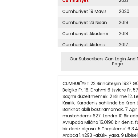
Cumhuriyet
2021
Cumhuriyet 19 Mayıs
2020
Cumhuriyet 23 Nisan
2019
Cumhuriyet Akademi
2018
Cumhuriyet Akdeniz
2017
Cumhuriyet Alışveriş
2016
Our Subscribers Can Login And 
Page
Cumhuriyet Almanya
2015
Cumhuriyet Anadolu
2014
CUMHURÎYET 22 Birinciteşrin 1937 GÜNÜN BULMACAS1 1 2 3 4 5 6 8 FABÜıLAR Acıli9 2 625. 1 Sterlin 123. Dolar 8 80. Frank 4 100. Liret 6 80. Belçika Fr. 18. Drahmi 6 tsvicre Fr. 570. 1 20. Leva 8 65. Florin 74. Kron Çek i 21. Silin Avusturya 26. Mark 20. Zloti Soldan sağa: 21. Pensro 1 Saçmı düzeltmemek. 2 Bir me 12. Ley muru yerinden çıkarmaklık, bir cins şekerleme. 3 Bir cins köpek, suya kalbolmak48. Dinar lık. 4 Kısırlık, Karadeniz sahilinde ba Kron tsvec 30. züarmın kendllerine yanlış olarak verdik1068. AJtın leri isim. 5 Bir işaret zamiri. 6 Adam263. Banknot akıllı bastıramamak. 7 Ağır ve çirkin, cüCEE L E R ve. 8 Bir edat, buyük tas. 9 EvinfcıAcıhş sımlarından, arabca «kadm müstahdem» 627. Londra 10 Bir edat, küpile meşhur bir kasabamız. 0.79 NewYorb Yukarıdan aşağıya: 23.34 Paris 1 Romanya Başvekili. 2 Avrupada Milâno 15.0190 bir deniz, fazla. 3 Muvafakat, parça, e Briiksel 4.6825 şeğin çıkardığı ses. 4 Bir ticaret muame87.1610 Atina lesi, bir deniz ölçüsü. 5 Törpüleme' 6 3.4288 Vasıta, alfabede bir harfin okunuşu. 7 Cenevre Sofva 63.7958 Bir renk, tecrube etmeklik. 8 Arabca 1.4293 «akülı», yasa. 9 Elbiselik, nota. 10 Amsterd. 22.5775 Prag Müsaade almış, pehlivanların mecburen kullandıkları bir tabir. 4.1866 Vîvana Evvelki bnlmacanın halledümiş şekli 12.60 Madrid 1.9675 Berlin 2 3 4 5 10 4.1866 Varşova r BİAİRİAİKİAİLİA R 3 t15 Budapeşte 1 107.1770 Bükre9 OİDİUİN • İGİAİB AİS 34.41 Belgrad RİA HİA TİB Llî MİA 2.74 Yokohama 20.305 Moskova M •İD İİN AİM İ T 3.0933 Stokholm S 0 BİAİBİAİZİlı Ç ! E S EA M L • İR AİDİA L EİT Acılıs 11.40 Aslan cimento L İ U TİA N A N tSTÎK R AZL A EİT E A BA Acılıs N E T E Kll M V E Türk bor. I vadeli 13.75 13.525 » 11 Pe<rin lo KİAİR AİL A M AİKı tstikrazı DaMlî 99 1 • • • 10 İst. Borsası 21/10/937 Kapanış 630. 127. 88. 105. ] 84. 23. 580. 23. 70. 84. 23. 29.50 22.50 25. 14. 52. 32. i 10(59. ' 264. Kapanış 627. 0 7890 23.3375 15.0160 4.6825 87.1610 3.4275 63.7958 1.4290 22.5775 U8S6 12.60 1.9675 4.1866 3.995 107.1770 34.41 2.74 20.305 3.0933 Kapanış 11. R KaDanıs 13.80 13.525 99. ••• • • • 1 • • • SÜMER BANK Umum MOdürlüOünden: Bankamız tarafından muhtelif fen şubelerinde yüksek tahsil ettirilmek üzere Avıupaya gönderilecek lise mezunlannın müsabaka imtihanları İstanbul Ünivers:tesi Fen Fakültesi profesörleri tarafından yapılmış ve aşağıda müracaat kayid numaralarile isimleri yazılı olanların imtihanı kazandıkları tesbit edilmiştir. Bunlann muameleleri ikmal edilmek üzere, derhal Ankarada Bankamız Umum Müdürlüğünde M. E. şubesine ve İstanbulda Bankamız İstanbul Şubesi Müdürlüğüne müracaatleri. Kayid numarası 84 120 106 115 144 83 128 105 34 169 82 170 77 38 Adı Feridun Civelekoğlu Dündar Arif Orhan Tarhan Cemal U
Cumhuriyet Ankara
2013
Cumhuriyet Büyük
2012
Taaruz
2011
Cumhuriyet
Cumartesi
2010
Cumhuriyet Çevre
2009