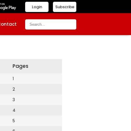
Login
Subscribe
Contact
Pages
1
2
3
4
5