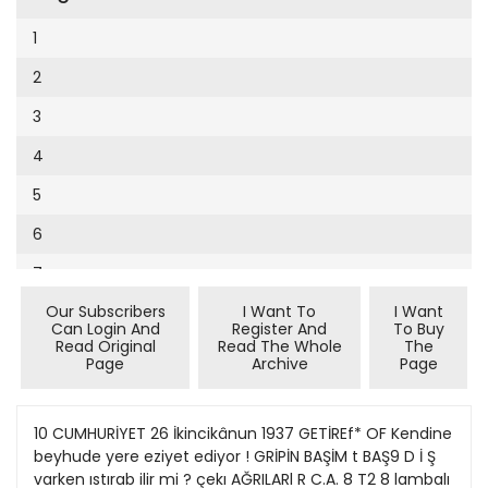
Cumhuriyet Sağlıklı Beslenme
2002
9
1
Cumhuriyet Sokak
2001
10
2
Cumhuriyet Spor
2000
11
3
Cumhuriyet Strateji
1999
12
4
Cumhuriyet Tarım
1998
13
5
Cumhuriyet Yılbaşı
1997
14
6
Çerçeve Eki
1996
15
7
Çocuk Kitap
1995
16
Our Subscribers
I Want To
I Want
8
Dergi Eki
1994
Can Login And
Register And
To Buy
17
Read Original
Read The Whole
The
9
Ekonomi Eki
Page
Archive
Page
1993
18
10
Eskişehir
1992
19
10 CUMHURİYET 26 İkincikânun 1937 GETİREf* OF Kendine
Evleniyoruz
1991
beyhude yere eziyet ediyor ! GRİPİN BAŞİM t BAŞ9 D İ Ş
20
Güney Dogu
varken ıstırab ilir mi ? çekı AĞRILARl R C.A. 8 T2 8 lambalı
1990