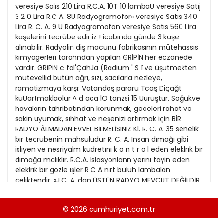
21
veresiye Salıs 210 Lira R.C.A. 10T 10 lambaU veresiye Satıj
Kitap Eki
1989
3 2 0 Lira R.C A. 8U Radyogramofor» veresiye Satıs 340
22
Lira R. C. A. 9 U Radyogramofon veresiye Satıs 560 Lira
Özel Ekler
1988
kaşelerini tecrübe ediniz ! icabında günde 3 kaşe
23
alınabilir. Radyolin diş macunu fabrikasının mütehassıs
Özel Okullar
1987
kimyagerleri tarahndan yapılan GRİPİN her eczanede
24
Sevgililer Günü
vardır. GRiPiN c fal'ÇahJa (Radium ' S î ve üşütmekten
1986
25
mütevellid bütün ağrı, sızı, sacılarla nezleye,
Siyaset Eki
1985
ramatizmaya karşı: Vatandoş pararu Tcaş Diçağt
26
kuUartmaklaolur ^ d aca lO tanzsi 15 Uuruştur. Soğukve
Sürdürülebilir yaşam
1984
havaların tahribatından korunmak, geceleri rahat ve
27
Turizm Eki
sakin uyumak, sıhhat ve neşenizi artırmak için BİR
1983
28
RADYO ÂLMADAN EVVEL BİLMELİSINIZ Kl. R. C. A. 35 senelık
Yerel Yönetimler
1982
bır tecrubenin mahsuludur R. C. A. Insan dımağı gibi
29
islıyen ve nesriyalm kudretını k o n t r o l eden eleklrık bır
1981
dımağa malıklır. R.C.A. Islasyonlann yerını tayin eden
30
eleklrık bır gozle ışler R C A nırt buluh lambalan
1980
çelıktendir. «J.C. A. dan ÜSTÜN RADYO MEVCUT DEĞİLDİR.
31
Ç U N K İ R. C. A. DUNYANIN eo BUYUK RADYO TESKILÂTINA
1979
SAHIPTIR. RC.A. 5 T4 5 lambatı K veresiye Satıj 160 Lira r
© 2026
cumhuriyet.com.tr
1978
Sıhhafini sevenlere tavsiye: muhakkak ve yalnız