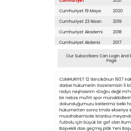
Cumhuriyet
2021
Cumhuriyet 19 Mayıs
2020
Cumhuriyet 23 Nisan
2019
Cumhuriyet Akademi
2018
Cumhuriyet Akdeniz
2017
Cumhuriyet Alışveriş
2016
Our Subscribers Can Login And 
Page
Cumhuriyet Almanya
2015
Cumhuriyet Anadolu
2014
CUMHURİYET 12 tkincikânun 1937 Irakta iktidara gelen yeni kabine Temps gazete sinin Irak muhabi ri, Irakta birkaç ay evvel vukua gelen darbei hükumetin Gazetemizin 5 kânunusani tarihli nüs karilerimizce ma Radyo neşriyatımızın ıslah ve tanziBu itibarla radyomuzu ve radyo neşhasınm «Doğru değil mi?» sütununda Ium olan safahatı mi etrafında halkın fikrini almak mak riyatımızı kuvvetlendirmeliyiz.» bir nebze müfrit spor münakkidlerimize nı naklettiği bir ma sadile açtığımız ankete gelen cevabları Hukuk talebesi Semih Gürsu dokunduğumuzu karilerimiz belki hatır kalede, bu darbei sırasile neşrediyoruz: «Plâk neşriya larlar. «Spor mütehassıslanmızm çenesini hükumetten sonra tmda ekseriya so yoran kasa» başlıklı o yazımızda guya ki dahilî vaziyeti ve tffet Halitn Aruz Bu haftaki musahabemizde İstanbui meyanda Esad ve Naci kendilerini çalı Olimpiyadlarda yapılmış muhayyel bir lolar ve eski, mo<Radyo neşriya futbolu için büyük bir gaf olan Rumen ma o derece fazla kaptırmışlardı ki oyu masrafa hiddet buyuran bir takım ihtisas, yeni Irak Başvekili dası geçmiş plâk Yeni Başvekil Hik tımızın garb müzilar çalınıyor. Bu maçlannı mevzuu bahsedeceğiz. Gaf di nun son on beş dakikasında bitkin bir ha mütevehhimlerinin çenelerini Türk spo hakkında aşağıdaki met Bey Süleyman ğine büyük bir yer şayanı dikkat tafsinun yerine şarkılı yorım. Çünkü idare noksanı ve oyuncu le gelmişlerdi. Dünkü tenkidinde arka" runun sadece kasası yorduğuna ve gene ayırması icab eder. lâtı vermektedir: filimlerden alınmış seçememek yüzünden yenildik ve berabe daşım Eşref Şefikin görüp te sebebini iyi ancak o kasanın kapatabileceğine işaret Bu ayırış hem parçaları, güzel şar «Ecnebi matbuat tarafından yeni Irak memlek'et münev re kaldık. Yani futbol kafamızın noksan ce kestiremediği 90 dakika oyun çıkara etmiştik. kıları plâklarla din Başvekili hakkında verilen tafsilât, baş verlerini doyur lığı ve kulübcülük, arkadaşlık hislerimi mayışımızın hakikî amili oyunun 70 inci letseler çok daha Bu yazımızdan nedense? iki kişi lıca Ingiliz gazetelerinden mülhem olup mak, hem de halka ze kapılmak meselesi Rumen maçlannda dakikasma kadar kaleci müstesna, bütün iyi olur. bir musiki terbi oyunculann şahsî oyunla belki 290 daki alındı. Evvelâ Felek Burhan. Bu meşhur hakikate pek az mutabıktır. da olanca tatsızlığile rol oynadı. Bunlar şüphesiz mütehassıs ( ! ) , Başmuharririmize hitaben Memleketin bütün muhitlerinde çok yesi vermek için daha zevkle dinle Hukuk talebelerinGalatasaray Beşiktaş muhtelitinin 0" ka oyun oynamalarıdır. Yoksa nefes neşrettiği bir açık mektubun satırlan lâzımdır. Ayni za tanınmış ve ordunun muhabbetini kazannir. Sonra b
Cumhuriyet Ankara
2013
Cumhuriyet Büyük
2012
Taaruz
2011
Cumhuriyet
Cumartesi
2010
Cumhuriyet Çevre
2009