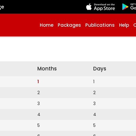
çe
Home
Packages
Publications
Help
Months
Days
1
1
2
2
3
3
4
4
5
5