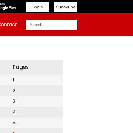
Login
Subscribe
Contact
Pages
1
2
3
4
5