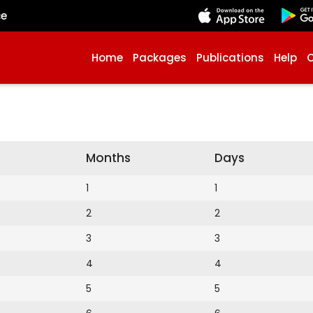
çe
Home
Packages
Publications
Help
Months
Days
1
1
2
2
3
3
4
4
5
5