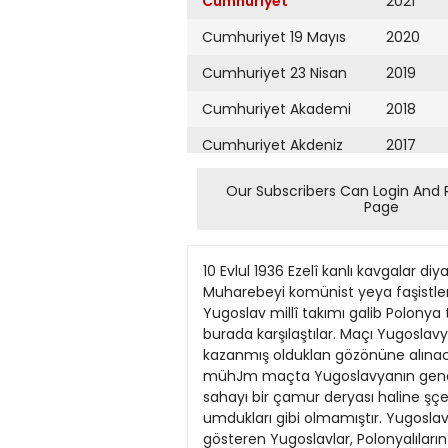
Cumhuriyet
2021
Cumhuriyet 19 Mayıs
2020
Cumhuriyet 23 Nisan
2019
Cumhuriyet Akademi
2018
Cumhuriyet Akdeniz
2017
Cumhuriyet Alışveriş
2016
Our Subscribers Can Login And 
Page
Cumhuriyet Almanya
2015
Cumhuriyet Anadolu
2014
10 Evlul 1936 Ezelî kanlı kavgalar diyarı Ihtilâller memleketi Ispanyada son dahilî harbin sebebleri Avrupa için çok tehlikeli bir neıice Muharebeyi komünist yeya faşistlerden birinin kazanarak Avrupadaki mümasil zümreye iltihakı umumî muvazeneyi altüst edecektir Yugoslav millî takımı galib Polonya takımını Belgradda 9 3 yendi Belgrad 8 (Hususî) YugoslavyaPolonya millî futbol takımları pazar günü burada karşılaştılar. Maçı Yugoslavya 3 gole karşı 9 golle kazandı. Polonyalıların Berlin Olimpiyadlarında dünya dördüncülüğünü kazanmış olduklan gözönüne alınacak olursa bu parlak galebenin Yugoslavlar için ne derece kıymetli olduğu meydana çıkar. Bu mühJm maçta Yugoslavyanın gene Kralı Ikinci Piyer de hazır bulunmuştur. Oyun başlamadan biraz evvel yağan şiddetli yağmurlar sahayı bir çamur deryası haline şçetirmişti. Sahanın bu hale gelmesini Polonyalılar kendileri için bir şans saymışlarsa da netice hiç te umdukları gibi olmamıştır. Yugoslavlar daha birinci dakikada ilk gollerıni atmışlardır. Bundan sonra fevkalâde bir enerji ve insicam gösteren Yugoslavlar, Polonyalıların kendilerini toplamalarına meydan vermeden 7 nci dakikada ikinci, 1 7 nci dakikada üçüncü, 35 inci dakikada dördüncü, gollerini atmışlar ve devreyi 40 galib bir vaziyette bitirmişlerdir. Ikinci derecede de üstünlüklerini kaybetmiyen Yugoslavlar, 5 gol daha atmışlardır, buna mukabil Polonyalılar da ancak 3 gol yapmışlar ve böylece Yugoslav millî takımı maçı 93 galib vaziyette bitirmiştir. Bu galibiyet seyirciler tarafından çıl gınca alkışlanmıştır. Bütün Yugoslav gazeteleri, millî takımlarının Polonyalılar dan çok daha yüksek bir oyun oynadıklarını ve galibiyeti hak ettiklerini yazmaktadırlar. Alman hükumeti müstemleke istiyor IBaştarafı 1 (nci >ahifede\ tahakkuku için milletin bütün kuvvetlerîfında yaptığımız işlerin hesabını verir ni seferber Mecek ve hiçbir zaman vazken, gelecekte göreceğimiz işlerin pro geçmediği eski müstemlekelerinin iadesigramını da izah edeceğiz. ni istiyecektir. Dört senelik neticeler Son dört sene zarfında yaptığımız işlere baktığımız zaman göğüslerimizin iftiharla kabardığını hissetmekteyiz. Dört sene zarfında sarfettığımiz mesai netice sinde Almanya bugün dünyada kendisine lâyık olan mevkii tekrar işgal etmiş bulunmaktadır. Büyük Harbden sonra, yani 1918 senesi teşrinisanisinde faaliyete başlıyan Nasyonal Sosyalist fırkası tarihte misli görülmemiş mucizeler yaratmağa muvaffak olmustur. İlk defa programımızı dünyaya ilân ettiğimiz zaman, düşmanlan mız programımızı hayal mahsulü addetmişler ve onun hiçbir zaman tahakkuk ettirilemiyeceğini söylemişlerdi. Halbuki Bu program bugün harfiyen tahakkuk etmiş bulunmaktadır.» M. Hitler bundan sonra, son dört sene zarfında muhtelif sahalarda tahak kuk ettirilen terakki ve inkişafları
Cumhuriyet Ankara
2013
Cumhuriyet Büyük
2012
Taaruz
2011
Cumhuriyet
Cumartesi
2010
Cumhuriyet Çevre
2009