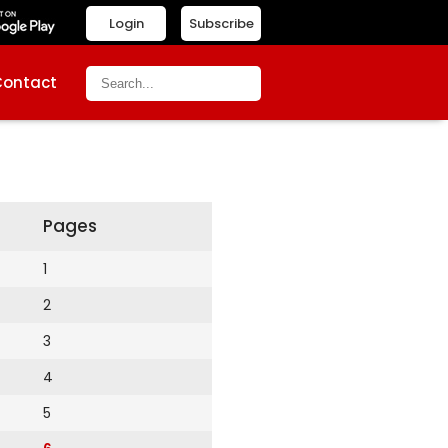
Login
Subscribe
Contact
Pages
1
2
3
4
5