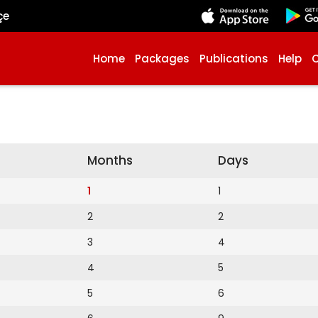
çe
Home
Packages
Publications
Help
Months
Days
1
1
2
2
3
4
4
5
5
6