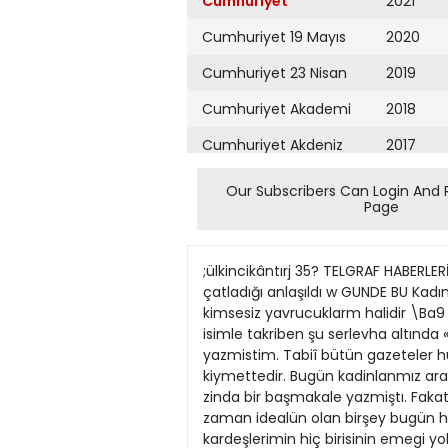
Cumhuriyet
2021
Cumhuriyet 19 Mayıs
2020
Cumhuriyet 23 Nisan
2019
Cumhuriyet Akademi
2018
Cumhuriyet Akdeniz
2017
Cumhuriyet Alışveriş
2016
Our Subscribers Can Login And 
Page
Cumhuriyet Almanya
2015
Cumhuriyet Anadolu
2014
;ülkincikântırj 35? TELGRAF HABERLERİ Trakyadaki su baskını Bozulan şimendifer yolları ancak bir ayda tamir edilebilecek, bir kÖprünün de çatladığı anlaşıldı w GUNDE BU Kadın saylav olursa İzmir kadmlarmm düşündükleri Anlaşılıyor ki kadınlarımızın kalbini sızlatan hep kimsesiz yavrucuklarm halidir \Ba9 taraft birlnci sahifede] mücadele hislerini yenmemişti. O za man gündelik gazetelerin birînde bir isimle takriben şu serlevha altında «Kadınlara inthab etmek ve edilmek hakkı niçin verilmiyor» dîye kendimce ikna edici uzun bir makale yazmistim. Tabiî bütün gazeteler hücum ettiler, alay ettiler. Yalniz Hüseyin Cacid «Bu hanimin iddialari, istekleri nazarı dikkate alinacak kiymettedir. Bugün kadinlanmız arasında bu vazifeyi erkek kardesleri kadar liyakat ve salâhiyetle yapacak seviyede olanlar vardir» tar zinda bir başmakale yazmiştı. Fakat o zaman bu taleb hayalperest bir kadl nin düşünceleri olmaktan öteye gide • medi. Herne ise o zaman idealün olan birşey bugün hiç düşünmedigim bir anda adeta tepeden inme bir surette tahakkuk etmis bulunuyor. Bunda kardeşlerimin hiç birisinin emegi yok. Ne bir satir yazunizla, ne kuvvetli topluluk • lanmızla onu kazanmaga çalişmadık. Bu adeta lutuf kabilinden birsey. în • san lutufkârhğin karsUinda daha kü • çülüyor ve iste o zaman lâyik olmadığt hakkı almi» olmak korkusu insanın içine çöküyor. Bu korku beni yüksek hayaller beslemekten kurtanyor. O • nun için galiba biraz da yasin tesiri var. Saylav olmagi hiç düşünmemiştim. Maamafih son zamanlarda temas ettiğim memleketi seven ve onunla alâkadar olan zevatm eksikliğini hissettikleri gibi, • sonra galiba ne de olsa bir ana olduğum için • memleketimizin kretleri ana kucaklanna, sonra himayeye muh» taç fakir çocukİarla alâkadar olacak tesekkülleri yok derecede az göriiyo • rum. Bundan baska hatta orta tahsili * ni yapmis kadinlanmız arasında bîle çocuk bakmaga çok az dikkat edildi ğine birçofe defalar içim sisüyarak sahid oldum. lerini imar etmek, büyük ve muazzam binalar yapürmak, ve fakir, yoksul yavrulara birer ocak hazırlamaktir. Bekâr bir saylav bunları daha iyi yapabüir.. Evliliğin tahmfl ettiği birçok yükler ve mahzurlar vardir. Aîle ve çocuk derdi insanı salim duşünmekten meneder.» NALINA MIHINA Atatürk köprüsü I Sadinin hışmı Yugoslav Atatürk, gitgide artan Türk Bulgar Cemiyeti sevgi tezahürlerine karşı Reîsi Mal'ye Bakanlığıkıvanclarını bildirdiler nı kabul etmedi abıta vukuatı arasında bazan öyle hoş şeylere tesadüf edilir ki, en üzüntülü ve düşünceli anlarında insana adeta neşe kaynağı olur. den yolcular hattin boruklugu dolayı • Edirne 29 (Telefonla) Sular her Misal olarak, dünkü b
Cumhuriyet Ankara
2013
Cumhuriyet Büyük
2012
Taaruz
2011
Cumhuriyet
Cumartesi
2010
Cumhuriyet Çevre
2009