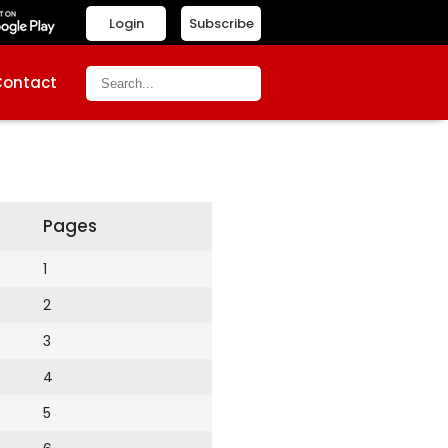
Login
Subscribe
Contact
Pages
1
2
3
4
5