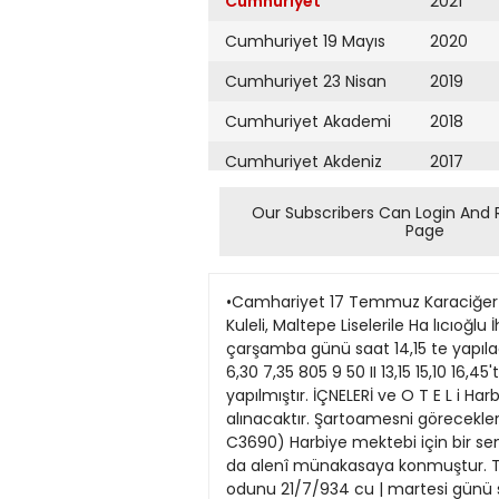
Cumhuriyet
2021
Cumhuriyet 19 Mayıs
2020
Cumhuriyet 23 Nisan
2019
Cumhuriyet Akademi
2018
Cumhuriyet Akdeniz
2017
Cumhuriyet Alışveriş
2016
Our Subscribers Can Login And 
Page
Cumhuriyet Almanya
2015
Cumhuriyet Anadolu
2014
•Camhariyet 17 Temmuz Karaciğer M
Cumhuriyet Ankara
2013
Kuleli, Maltepe Liselerile Ha lıcıoğ
çarşamba günü saat 14,15 te yapılac
Cumhuriyet Büyük
2012
6,30 7,35 805 9 50 II 13,15 15,10 16
Taaruz
yapılmıştır. İÇNELERİ ve O T E L i H
2011
alınacaktır. Şartoamesni görecekler
Cumhuriyet
Cumartesi
C3690) Harbiye mektebi için bir sen
2010
da alenî münakasaya konmuştur. Tal
Cumhuriyet Çevre
2009
odunu 21/7/934 cu | martesi günü saa