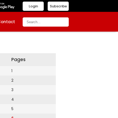
Login
Subscribe
Contact
Pages
1
2
3
4
5