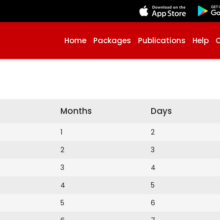
Home
Packages
Publications
Help
Months
Days
1
2
2
3
3
4
4
5
5
6