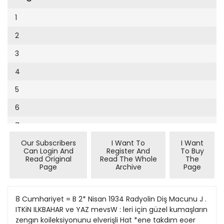
Cumhuriyet Sağlıklı Beslenme
2002
9
1
Cumhuriyet Sokak
2001
10
2
Cumhuriyet Spor
2000
11
3
Cumhuriyet Strateji
1999
12
4
Cumhuriyet Tarım
1998
13
5
Cumhuriyet Yılbaşı
1997
14
6
Çerçeve Eki
1996
15
7
Çocuk Kitap
1995
16
Our Subscribers
I Want To
I Want
8
Dergi Eki
1994
Can Login And
Register And
To Buy
17
Read Original
Read The Whole
The
Ekonomi Eki
Page
Archive
Page
1993
18
Eskişehir
1992
19
8 Cumhariyet = B 2* Nisan 1934 Radyolin Diş Macunu J .
Evleniyoruz
1991
ITKiN ILKBAHAR ve YAZ mevsW : leri için güzel kumaşların
20
Güney Dogu
zengın koileksiyonunu elverişli Hat *ene takdım eoer
1990