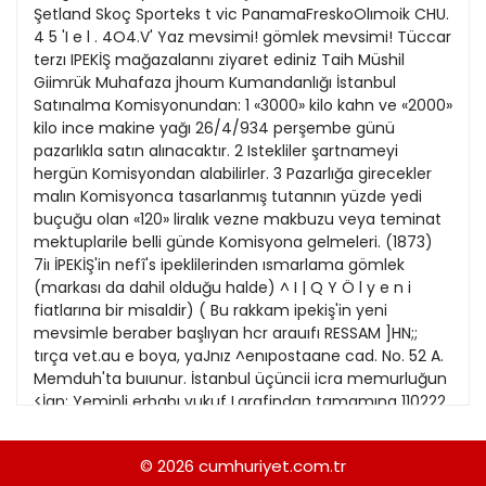
21
Şetland Skoç Sporteks t vic PanamaFreskoOlımoik CHU.
Kitap Eki
1989
4 5 'I e l . 4O4.V' Yaz mevsimi! gömlek mevsimi! Tüccar
22
terzı IPEKİŞ mağazalannı ziyaret ediniz Taih Müshil
Özel Ekler
1988
Giimrük Muhafaza jhoum Kumandanlığı İstanbul
23
Satınalma Komisyonundan: 1 «3000» kilo kahn ve «2000»
Özel Okullar
1987
kilo ince makine yağı 26/4/934 perşembe günü
24
Sevgililer Günü
pazarlıkla satın alınacaktır. 2 Istekliler şartnameyi
1986
25
hergün Komisyondan alabilirler. 3 Pazarlığa girecekler
Siyaset Eki
1985
malın Komisyonca tasarlanmış tutannın yüzde yedi
26
buçuğu olan «120» liralık vezne makbuzu veya teminat
Sürdürülebilir yaşam
1984
mektuplarile belli günde Komisyona gelmeleri. (1873)
27
Turizm Eki
7iı İPEKİŞ'in nefî's ipeklilerinden ısmarlama gömlek
1983
28
(markası da dahil olduğu halde) ^ I | Q Y Ö l y e n i
Yerel Yönetimler
1982
fiatlarına bir misaldir) ( Bu rakkam ipekiş'in yeni
29
mevsimle beraber başlıyan hcr arauıfı RESSAM ]HN;;
1981
tırça vet.au e boya, yaJnız ^enıpostaane cad. No. 52 A.
30
Memduh'ta buıunur. İstanbul üçüncii icra memurluğun
1980
<İan: Yeminli erbabı vukuf Larafindan tamamına 110222
lira kıymet takdir edileı\ Beyoğlunda Bedrettin
1979
mahallesinde kabristan, şimal, orta ve Meşrutiyet
© 2026
cumhuriyet.com.tr
1978
sokaklannda eski 2 yeni 1, 1/1, 52, 52/1, 52/2 numaralarla