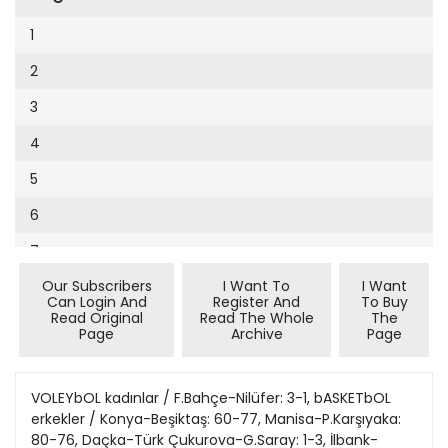
Cumhuriyet Sağlıklı Beslenme
2002
9
1
Cumhuriyet Sokak
2001
10
2
Cumhuriyet Spor
2000
11
3
Cumhuriyet Strateji
1999
12
4
Cumhuriyet Tarım
1998
13
5
Cumhuriyet Yılbaşı
1997
14
6
Çerçeve Eki
1996
15
7
Çocuk Kitap
1995
16
Our Subscribers
I Want To
I Want
8
Dergi Eki
1994
Can Login And
Register And
To Buy
17
Read Original
Read The Whole
The
9
Ekonomi Eki
Page
Archive
Page
1993
18
10
Eskişehir
1992
19
11
VOLEYbOL kadınlar / F.Bahçe-Nilüfer: 3-1, bASKETbOL
Evleniyoruz
1991
erkekler / Konya-Beşiktaş: 60-77, Manisa-P.Karşıyaka:
20
12
Güney Dogu
80-76, Daçka-Türk Çukurova-G.Saray: 1-3, İlbank-
1990