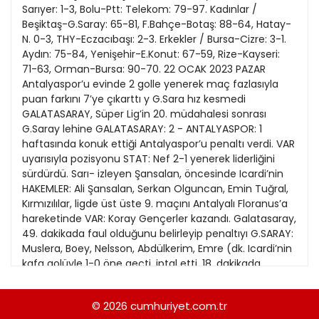
21
Sarıyer: 1-3, Bolu-Ptt: Telekom: 79-97. Kadınlar /
Kitap Eki
1989
Beşiktaş-G.Saray: 65-81, F.Bahçe-Botaş: 88-64, Hatay-
22
N. 0-3, THY-Eczacıbaşı: 2-3. Erkekler / Bursa-Cizre: 3-1.
Özel Ekler
1988
Aydın: 75-84, Yenişehir-E.Konut: 67-59, Rize-Kayseri:
23
71-63, Orman-Bursa: 90-70. 22 OCAK 2023 PAZAR
Özel Okullar
1987
Antalyaspor’u evinde 2 golle yenerek maç fazlasıyla
24
Sevgililer Günü
puan farkını 7’ye çıkarttı y G.Sara hız kesmedi
1986
25
GALATASARAY, Süper Lig’in 20. müdahalesi sonrası
Siyaset Eki
1985
G.Saray lehine GALATASARAY: 2 - ANTALYASPOR: 1
26
haftasında konuk ettiği Antalyaspor’u penaltı verdi. VAR
Sürdürülebilir yaşam
1984
uyarısıyla pozisyonu STAT: Nef 2-1 yenerek liderliğini
27
Turizm Eki
sürdürdü. Sarı- izleyen Şansalan, öncesinde Icardi’nin
1983
28
HAKEMLER: Ali Şansalan, Serkan Olguncan, Emin Tuğral,
Yerel Yönetimler
1982
Kırmızılılar, ligde üst üste 9. maçını Antalyalı Floranus’a
29
hareketinde VAR: Koray Gençerler kazandı. Galatasaray,
1981
49. dakikada faul olduğunu belirleyip penaltıyı G.SARAY:
30
Muslera, Boey, Nelsson, Abdülkerim, Emre (dk. Icardi’nin
1980
kafa golüyle 1-0 öne geçti. iptal etti. 18. dakikada
31
Antalyalı 79 Dubois), Torreira (dk. 88 Berkan), Oliveira,
1979
Rashica (dk. 79 Akdeniz ekibi 55’te L.Adriano ile 1-1
© 2026
cumhuriyet.com.tr
1978
Larsson’un vuruşunda top direkten Yunus), Mertens