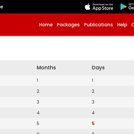
çe
Home
Packages
Publications
Help
Months
Days
1
1
2
2
3
3
4
4
5
5