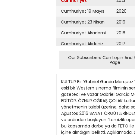
Cumhuriyet
2021
Cumhuriyet 19 Mayıs
2020
Cumhuriyet 23 Nisan
2019
Cumhuriyet Akademi
2018
Cumhuriyet Akdeniz
2017
Cumhuriyet Alışveriş
2016
Our Subscribers Can Login And 
Page
Cumhuriyet Almanya
2015
Cumhuriyet Anadolu
2014
KULTUR Bir ‘Gabriel Garcia Marquez Westerni’ Yönetmenliğini Meksikalı Arturo Ripstein’ın yaptığı ‘Ölmek için Bir Zaman’ isimli, 1966 tarihli eski bir Western sinema filminin senaryosuna, ‘Yüzyıllık Yalnızlık’ isim li klasiğiyle bilinen Nobel Edebiyat ödüllü dünyaca ünlü Kolombiyalı gazeteci ve yazar Gabriel Garcia Marquez’in katkıda bulunduğu anlaşıldı. LA Times gazetesinde önceki gün Carolina Miranda’nın ver 16 EDİTÖR: ÖZNUR OĞRAŞ ÇOLAK kultur@cumhuriyet.com.tr diği özel habere bakılırsa, Marquez, senaryo için gereken hikâyeyi de, yönetmenin talebi üzerine, daha sonradan adını duyuracak Meksikalı meslektaşı Carlos Fuentes’in yardımını alarak yazmış. Cuma 5 Ağustos 2016 SANAT ÖRGÜTLERİNDEN ‘Ne darbe, ne OHAL’TEPKİBİLDİRİSİ Çok sayıdaki kültür sanat örgütü, 15 Temmuz gecesi darbe girişimi ve ardından başlayan “temizlik operasyonu” ile ilgili bir açıklama yaptı. Sanat örgütleri, açıklamasında bir “cadı avı” başladığını belirterek bu kapsamda darbe ya da FETÖ ile hiçbir ilişkisi olmayan aydınların, gazetecilerin ve sanatçıların hukuk dışı, kuralsız bir savrulmanın içine alındığını belirtti. Açıklamada, Şehir Tiyatroları’nda açığa alınan sanatçılar ve memurlarla dayanışma içinde olduklarını belirterek şu ifadelere yer verildi: “Elbetteki darbe girişiminde bulunan herkes yargı karşısına çıkarılmalı ve yasaların öngördüğü biçimde cezalandırılmalıdır. Ancak bu durumu fırsat bilen iktidar, muhalif gördüğü herkesi tasfiye etmek için adımlar atmakta, darbenin savuşturulmasını politik güce dönüştürmektedir. Darbeye karşı olduğumuz kadar sıkıyönetim koşullarına ‘Tehlikeli güzellik’ ve OHAL’e de karşıyız.” Açıklamada imzası olan sanat ör gütleri ise şöyle: “Oyuncular Sendikası, Kültür Sanat Sen, Türkiye Yazarlar Sendikası, Sinema Emekçileri Sendikası (Sine – Sen), İstanbul Şehir Tiyatrosu Sanatçıları Derneği (İŞTİSAN), Devlet Tiyatroları Opera ve Bale Çalışanları Vakfı (TOBAV), Opera Bale Vakfı (OBAV), Devlet Tiyatro ları Sanatçıları Derneği (DETİS), Opera Solistleri Derneği (OPSOD), Sanatçılar Girişimi, Kültürlerarası İletişim Disiplinlerarası Sanat Derneği (KİDS), Uluslararası PEN Türkiye Merkezi, Uluslararası Plastik Sanatçılar Derneği (UPSD), Tiyatro Eleştirmenleri Birliği (TEB), Sinema Yazarları Derneği (SİYAD), Piramid Sanat, Leman, Mimarlar Odası İstanbul Büyükkent Şubesi, Tiyatro Oyuncuları Meslek Birliği (TOMEB).” l Kültür Servisi Danimarkalı yönetmen Nicolas Winding Refn’in Cannes festivalinde skandal yaratan ‘Neon Şeytan’ gösterime giriyor Daha 16 yaşındaki Georgia’lı, genç bakire, sarışın bebek Jesse’in (Elle Fanning), olanca toyluğu, saflığı ve acemiliği içinde, kıskançlık, intikam,
Cumhuriyet Ankara
2013
Cumhuriyet Büyük
2012
Taaruz
2011
Cumhuriyet
Cumartesi
2010
Cumhuriyet Çevre
2009