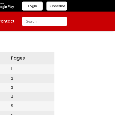
Login
Subscribe
Contact
Pages
1
2
3
4
5