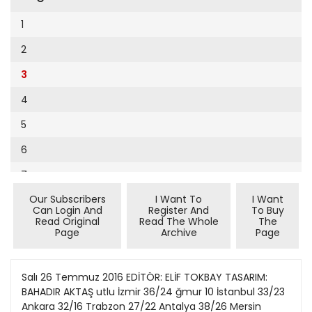
Cumhuriyet Sağlıklı Beslenme
2002
9
1
Cumhuriyet Sokak
2001
10
2
Cumhuriyet Spor
2000
11
3
Cumhuriyet Strateji
1999
12
4
Cumhuriyet Tarım
1998
13
5
Cumhuriyet Yılbaşı
1997
14
6
Çerçeve Eki
1996
15
7
Çocuk Kitap
1995
16
Our Subscribers
I Want To
I Want
8
Dergi Eki
1994
Can Login And
Register And
To Buy
17
Read Original
Read The Whole
The
9
Ekonomi Eki
Page
Archive
Page
1993
18
10
Eskişehir
1992
19
11
Salı 26 Temmuz 2016 EDİTÖR: ELİF TOKBAY TASARIM:
Evleniyoruz
1991
BAHADIR AKTAŞ utlu İzmir 36/24 ğmur 10 İstanbul 33/23
20
12
Güney Dogu
Ankara 32/16 Trabzon 27/22 Antalya 38/26 Mersin
1990