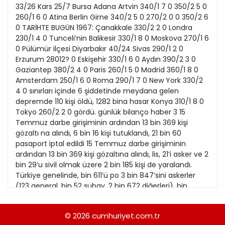
21
33/26 Kars 25/7 Bursa Adana Artvin 340/1 7 0 350/2 5 0
13
Kitap Eki
1989
260/1 6 0 Atina Berlin Girne 340/2 5 0 270/2 0 0 350/2 6
22
14
0 TARİHTE BUGÜN 1967: Çanakkale 330/2 2 0 Londra
Özel Ekler
1988
230/1 4 0 Tunceli’nin Balıkesir 330/1 8 0 Moskova 270/1 6
23
15
0 Pülümür ilçesi Diyarbakır 40/24 Sivas 290/1 2 0
Özel Okullar
1987
Erzurum 28012? 0 Eskişehir 330/1 6 0 Aydın 390/2 3 0
24
16
Sevgililer Günü
Gaziantep 380/2 4 0 Paris 260/1 5 0 Madrid 360/1 8 0
1986
25
Amsterdam 250/1 6 0 Roma 290/1 7 0 New York 330/2
17
Siyaset Eki
1985
4 0 sınırları içinde 6 şiddetinde meydana gelen
26
18
depremde 110 kişi öldü, 1282 bina hasar Konya 310/1 8 0
Sürdürülebilir yaşam
1984
Tokyo 260/2 2 0 gördü. günlük bilanço haber 3 15
27
Turizm Eki
Temmuz darbe girişiminin ardından 13 bin 369 kişi
1983
28
gözaltı na alındı, 6 bin 16 kişi tutuklandı, 21 bin 60
Yerel Yönetimler
1982
pasaport iptal edildi 15 Temmuz darbe girişiminin
29
ardından 13 bin 369 kişi gözaltına alındı, lis, 21’i asker ve 2
1981
bin 29’u sivil olmak üzere 2 bin 185 kişi de yaralandı.
30
Türkiye genelinde, bin 611’ü po 3 bin 847’sini askerler
1980
(123 general, bin 52 subay, 2 bin 672 diğerleri), bin
31
572’sini hâkim ve savcılar, 6 bin 16 kişi ise tutuklandı.
1979
Cemaat lis (795 rütbeli, 816 rütbesiz), 8 bin 34’ünü
© 2026
cumhuriyet.com.tr
1978
mülki idare amirleri, 93’ünü üyelerine ait olduğu