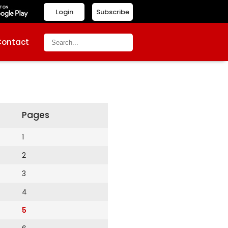
Login
Subscribe
Contact
Pages
1
2
3
4
5