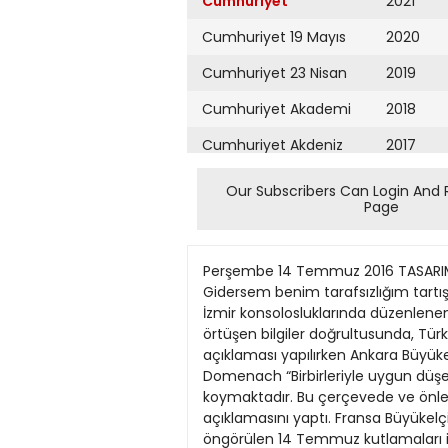
Cumhuriyet
2021
Cumhuriyet 19 Mayıs
2020
Cumhuriyet 23 Nisan
2019
Cumhuriyet Akademi
2018
Cumhuriyet Akdeniz
2017
Cumhuriyet Alışveriş
2016
Our Subscribers Can Login And 
Page
Cumhuriyet Almanya
2015
Cumhuriyet Anadolu
2014
Perşembe 14 Temmuz 2016 TASARIM: İLKNUR FİLİZ reddSeardaeyn’aTBGraöahkbahzdaoınrnlu gitmeyi muhtar ‘Tarafsızlığını yitirdi. Gidersem benim tarafsızlığım tartışılır hale gelir’ Üç kentte alarm Fransa kutlamaları iptal etti Fransa, Ankara Büyükelçiliği ile İstanbul ve İzmir konsolosluklarında düzenlenen 14 Temmuz ulusal gün etkinliklerini güvenlik gerekçesiyle iptal etti. İptal için “Elde edilen ve birbiriyle örtüşen bilgiler doğrultusunda, Türkiye’de yapılması öngörülen 14 Temmuz resepsiyonlarına yönelik ciddi tehdit varlığı tespit edildi” açıklaması yapılırken Ankara Büyükelçiliği ve İstanbul Başkonsolosluğu ikinci bir emre kadar kapatıldı. İstanbul Başkonsolosu Muriel Domenach “Birbirleriyle uygun düşen bilgiler, Türkiye’deki 14 Temmuz kutlamalarına yönelik ciddi bir tehdit unsurunu ortaya koymaktadır. Bu çerçevede ve önlem amaçlı Türk yetkili merciileri ile irtibat halinde, kutlamaları iptal etme kararı almış bulunmaktayız” açıklamasını yaptı. Fransa Büyükelçiliği’nden yapılan açıklamada ise “Güvenlik gerekçesiyle, Ankara, İstanbul ve İzmir’de düzenlenmesi öngörülen 14 Temmuz kutlamaları iptal edilmiştir” ifadeleri kullanıldı. Büyükelçilik açıklamasında ayrıca, Fransa’nın Türkiye Büyükelçiliği ve İstanbul Başkonsolosluğu’nun dün saat 13’ten itibaren “ikinci bir emre kadar” kapatılacağı duyuruldu. Öte yandan Fransa Dışişleri Bakanı JeanMarc Ayrault, dün Dışişleri Bakanı Mevlüt Çavuşoğlu’nu telefonla arayarak aldıkları kararılarla ile gili bilgi verdi. ŞANLIURFA AHMET ŞEFİK Cumhurbaşkanı Tayyip Erdoğan tarafından Saray’a davet edilen muhtarlardan Trabzon’un Vakfıkebir ilçesi Çarşı Mahallesi Muhtarı Gökhan Bahadır, “tarafsız bir muhtar” olarak “partili bir cumhurbaşkanı”nın davetine katılmasının tarafsızlığını tartışılır hale getireceğini belirterek Saray’a gitmeyeceğini açıkladı. Haklı olduğu için kimseden korkusu olmadığını söyleyen Bahadır, “Mührü alırlarsa alsınlar. Beni de halk seçti” dedi. Erdoğan’ın muhtarlar toplantısına davet edilen muhtarlardan biri ilk kez Saray’a gitmeyeceğini açıkladı. Çarşı Mahallesi Muhtarı Bahadır, Cumhurbaşkanının tarafsız olmadığını belirterek Saray’a gitmeyeceğini açıkladı. Cumhuriyet’e konuşan Bahadır, “Cumhurbaşkanı’nın temel görevi anayasaya uygun davranmak, onu korumak. Ama anayasayı tanımıyor, saygı duymuyor. Taraf sız olması gerekirken, taraflı bir cumhurbaşkanı. Taraflı olduğunu 80 milyon görüyor. Ayrıca sorunlarının çözülmesi değil başkanlık için ülkemizi kaosa sürükleyen politikalara yer veriyor. Muhtar, hiçbir partiye üye olmayan, parti gözetmeyen, kendisini seçenlere ya da seçmeyenlere eşit biçimde davranan biridir. Parti ayrımı, insan ayrımı yapmaz. Cumhurbaşkanı da tarafsız olmalıdır. Ama iki yıldır partili bir cumhurbaşkanı var. Toplantıya katılmam bu tarafsızlığımı 
Cumhuriyet Ankara
2013
Cumhuriyet Büyük
2012
Taaruz
2011
Cumhuriyet
Cumartesi
2010
Cumhuriyet Çevre
2009