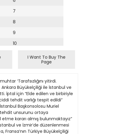
6
7
8
9
10
11
e
I Want To Buy The
Page
12
13
kendisine işkence yapan polislerden biri olduğunu söyleyerek, “Saç modeli bile değişmemiş” dedi. Mahkeme ve duruşma savcısı, Çomak’ın işkence iddiasını ciddiye almadı. Çomak, 1994’te 21 yaşında bir üniversite öğrencisiyken tutuklanmış, DGM’de yargılandığı dava 2000’de sonuçlanmıştı. PKK üyesi olduğu, kod adlarıyla anıldığı, güvenlik güçleriyle çatışmaya girdiği belirtilerek, ağırlaştırılmış müebbete mahkum edilmişti. İstanbul 4. Ağır Ceza Mahkemesi’nde yeniden yargılanan Çomak’ın tahliye talep leri reddedildi. Dünkü duruşmada, tanık olarak dinlenen polisler Ümit Karabay ve Yüksel Ateşoğlu ‘baskı sonucu ifade almadığını, sanığın hür iradesiyle ifade verdiğini söyledi. Çomak ise tanıkların yalan söylediğini dile getirdi. Ateşoğlu’nun kendisine işkence yapan polislerden biri olduğunu söyleyen Çomak, “Özgür irade söz konusu değildir. İşkence yapılmıştır. Sanık saç modeli bile değişmemiş” dedi. Çomak’ın avukatı Fırat Aydınkaya, Çomak’ın kendisine işkence yapan polisi tanıdığını belirterek, “Heyetiniz suç duyurusunda bulunmalı. Sanık Bingöl’deki eylemden yargılanıyor. O eyleme dair evraklar getirtilmelidir” dedi. Çomak’ın işkenceci diye teşhis ettiği tanık hakkında suç duyurusunda bulunulması yönündeki talebi reddeden mahkeme davayı 28 Eylül’e erteledi. l İSTANBUL/Cumhuriyet haber 5 Katliam çeteleri... Bazen en sıkı dostumuz oldular bazen düşmanımız... Nasıl oldu diye düşündük, sağa döndük sola döndük, sonra özür falan diledik. Kim dost kim düşman orası belli değil... Almanya “soykırım” deyince düşmanımz oldu, mülteci sorunu, al gülüm ver gülüm hikâyesi, “Haydi gel barışalım, İncirlik’te uçaklarınıza yer açtık” çağrısı... 12 Eylül Anayasası’nın üzerine kurulmuş bir yönetim biçimi, yasaların yok sayılması, Balyoz mağdurları, kumpas, paralel devlet... Eski ortağın polisi, savcısı, yargıcı, medyası... Derin dostlar şimdilerde düşman. Birlikte yürümüşlerdi o yollarda, yağmurda ıslanmışlardı ya! Hey gidi günler hey! Eski dostlar darbeci oldu... Akıl oyunlarının bile almayacağı bir süreçten geçerken, eski düşmanımız İsrail “en yakın dost” olurken gel de “Mavi Marmara”yı düşünme... Yumun gözlerinizi, o İsrail
14
15
16
17
18