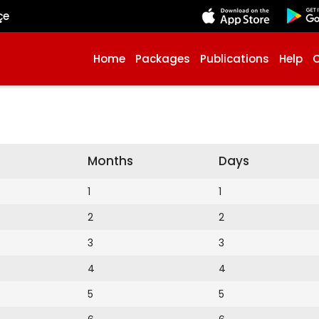
çe
Home
Packages
Publications
Help
Months
Days
1
1
2
2
3
3
4
4
5
5