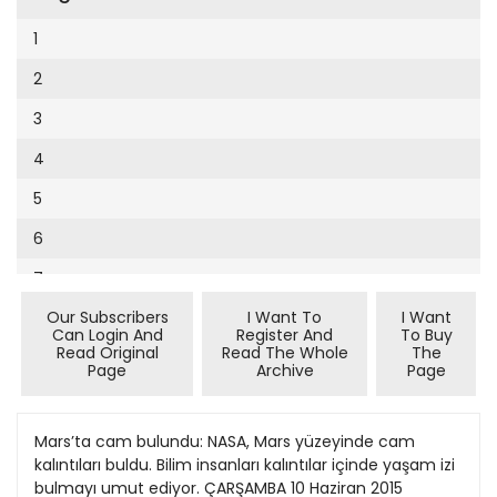
Cumhuriyet Sağlıklı Beslenme
2002
9
1
Cumhuriyet Sokak
2001
10
2
Cumhuriyet Spor
2000
11
3
Cumhuriyet Strateji
1999
12
4
Cumhuriyet Tarım
1998
13
5
Cumhuriyet Yılbaşı
1997
14
6
Çerçeve Eki
1996
15
7
Çocuk Kitap
1995
16
Our Subscribers
I Want To
I Want
8
Dergi Eki
1994
Can Login And
Register And
To Buy
17
Read Original
Read The Whole
The
9
Ekonomi Eki
Page
Archive
Page
1993
18
10
Eskişehir
1992
19
11
Mars’ta cam bulundu: NASA, Mars yüzeyinde cam
Evleniyoruz
1991
kalıntıları buldu. Bilim insanları kalıntılar içinde yaşam izi
20
12
Güney Dogu
bulmayı umut ediyor. ÇARŞAMBA 10 Haziran 2015
1990