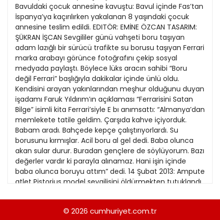
21
Bavuldaki çocuk annesine kavuştu: Bavul içinde Fas’tan
13
Kitap Eki
1989
İspanya’ya kaçırılırken yakalanan 8 yaşındaki çocuk
22
14
annesine teslim edildi. EDITÖR: EMİNE ÖZCAN TASARIM:
Özel Ekler
1988
ŞÜKRAN İŞCAN Sevgililer günü vahşeti boru taşıyan
23
15
adam lazığlı bir sürücü trafikte su borusu taşıyan Ferrari
Özel Okullar
1987
marka arabayı görünce fotoğrafını çekip sosyal
24
16
Sevgililer Günü
medyada paylaştı. Böylece lüks aracın sahibi “Boru
1986
25
değil Ferrari” başlığıyla dakikalar içinde ünlü oldu.
17
Siyaset Eki
1985
Kendisini arayan yakınlarından meşhur olduğunu duyan
26
18
işadamı Faruk Yıldırım’ın açıklaması “Ferrarisini Satan
Sürdürülebilir yaşam
1984
Bilge” isimli kita Ferrari’siyle E bı anımsattı: “Almanya’dan
27
19
Turizm Eki
memlekete tatile geldim. Çarşıda kahve içiyorduk.
1983
28
Babam aradı. Bahçede kepçe çalıştırıyorlardı. Su
20
Yerel Yönetimler
1982
borusunu kırmışlar. Acil boru al gel dedi. Baba olunca
29
21
akan sular durur. Buradan gençlere de söylüyorum. Bazı
1981
değerler vardır ki parayla alınamaz. Hani işin içinde
30
22
baba olunca boruyu attım” dedi. 14 Şubat 2013: Ampute
1980
atlet Pistorius model sevgilisini öldürmekten tutuklandı.
23
22 Şubat: 100 bin dolar kefalet ödedi. 3 Mart 2014:
1979
Pretoria davası başladı. 715 Nisan: Çarpraz sorgulama
24
© 2026
cumhuriyet.com.tr
1978
yapıldı. 30 Haziran: Hâkimler Pistorius’un akli sağlığının