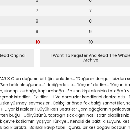
6
6
7
7
8
8
9
9
10
10
11
11
Read Original
I Want To Register And Read The Whol
Archive
12
12
13
8 O an doğanın bittiğini anladım... “Doğanın dengesi bizden sorulu
14
 balık öldüğünde...” dediğinde ise... “Koşun” dedim... “Koşun balıkl
ün, sincap, kurbağa, kaplumbağa... En son kirpi ailesinin fotoğrafı 
15
 istediler... Ezildiler... H Ve domuzlar kendilerini denize attı... 
ar yüzmeyi sevmezler... Balıkçılar önce fok balığı zannettiler, sonr
16
 Diyor ki Kızılderili Büyük Reis Seattle: “Çam ağaçlarının pırıldayan
ten buğu... Gökyüzünü, toprağın sıcaklığını nasıl satın alabilirsiniz y
17
 çevre katliamını yaşıyor Türkiye... Kendisi de baktı ki suyunu kest
18
ek balık bıraktı... Balıklar kayıp tabii... Çünkü bir kez doğayı bozdu