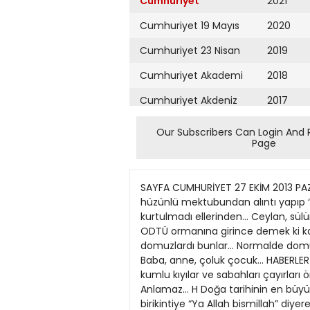
Cumhuriyet
2021
Cumhuriyet 19 Mayıs
2020
Cumhuriyet 23 Nisan
2019
Cumhuriyet Akademi
2018
Cumhuriyet Akdeniz
2017
Cumhuriyet Alışveriş
2016
Our Subscribers Can Login And 
Page
Cumhuriyet Almanya
2015
Cumhuriyet Anadolu
2014
SAYFA CUMHURİYET 27 EKİM 2013 PAZAR 
Cumhuriyet Ankara
2013
hüzünlü mektubundan alıntı yapıp “Son
kurtulmadı ellerinden... Ceylan, sül
Cumhuriyet Büyük
2012
ODTÜ ormanına girince demek ki kaçmak
Taaruz
domuzlardı bunlar... Normalde domuzl
2011
Baba, anne, çoluk çocuk... HABERLER H
Cumhuriyet
Cumartesi
kumlu kıyılar ve sabahları çayırları ör
2010
Anlamaz... H Doğa tarihinin en büyük
Cumhuriyet Çevre
2009
birikintiye “Ya Allah bismillah” diyer