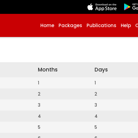
Home
Packages
Publications
Help
Months
Days
1
1
2
2
3
3
4
4
5
5