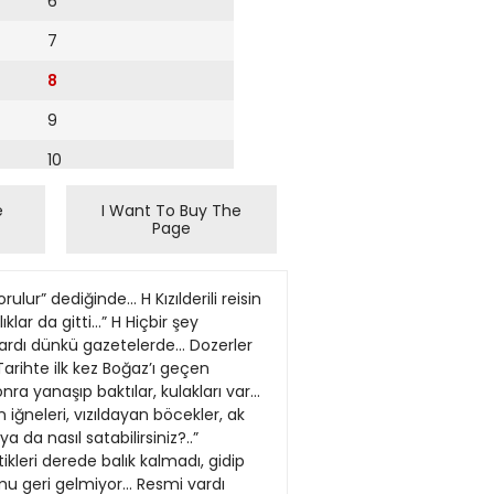
6
7
8
9
10
11
e
I Want To Buy The
Page
12
13
r” dediğinde... H Kızılderili reisin
14
ar da gitti...” H Hiçbir şey
vardı dünkü gazetelerde... Dozerler
15
Tarihte ilk kez Boğaz’ı geçen
a yanaşıp baktılar, kulakları var...
16
 iğneleri, vızıldayan böcekler, ak
a da nasıl satabilirsiniz?..”
17
ikleri derede balık kalmadı, gidip
18
n mu geri gelmiyor... Resmi vardı