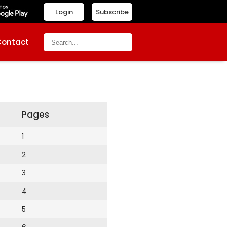
Login
Subscribe
Contact
Pages
1
2
3
4
5