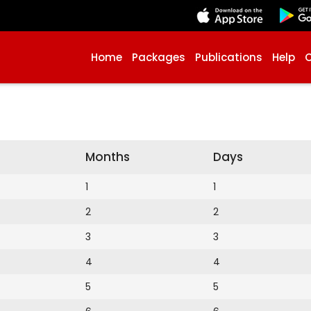
Home
Packages
Publications
Help
Months
Days
1
1
2
2
3
3
4
4
5
5