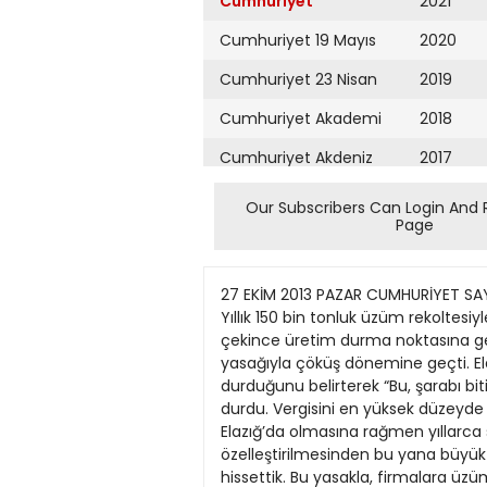
Cumhuriyet
2021
Cumhuriyet 19 Mayıs
2020
Cumhuriyet 23 Nisan
2019
Cumhuriyet Akademi
2018
Cumhuriyet Akdeniz
2017
Cumhuriyet Alışveriş
2016
Our Subscribers Can Login And 
Page
Cumhuriyet Almanya
2015
Cumhuriyet Anadolu
2014
27 EKİM 2013 PAZAR CUMHURİYET SAYFA EKONOMİ ekonomi@cumhuriyet.com.tr 11 AB para verdi proje iptal oldu üzüm ambarını dağıttı Yıllık 150 bin tonluk üzüm rekoltesiyle Anadolu’nun üzüm ambarı olan Elazığ, alkol yasasıyla gücünü kaybetti. Devlet de desteğini çekince üretim durma noktasına geldi. DEMET YALÇIN Alkol yasağı 68 çeşidiyle Anadolu’nun üzüm ambarı olarak bilinen Elazığ, alkol yasağıyla çöküş dönemine geçti. Elazığ Üzüm Üreticileri Birliği Başkanı Hüsamettin Kaya, yasayla birlikte şarap alımlarının neredeyse durduğunu belirterek “Bu, şarabı bitirmek için oynanan bir oyun. Özelleştirmeden sonra hem fiyatı aşağıya çektiler hem de alımlar durdu. Vergisini en yüksek düzeyde içkiden alan devletin bunu desteklemesi gerekiyor” açıklamasında bulundu. Devlet Su İşleri’nin (DSİ) Elazığ’da olmasına rağmen yıllarca sulu tarım yapamadıklarından yakınan çiftçi Sami Aydın görüşlerini, “TEKEL’in 2004’te özelleştirilmesinden bu yana büyük sıkıntılar yaşayan biz şaraplık üzüm üreticileri, alkol yasağının olumsuz etkisini bu yıl daha da hissettik. Bu yasakla, firmalara üzümlerimizi geçen yıllara oranla daha ucuza ve güçbela sattık. Elazığ’ın boğazkere ve öküzgözü şaraplık üzümleriyle hem Türkiye’de hem Hüsamettin Kaya, AB’nin Elazığ’a yaptığı hibe desteği ile ilgili olarak da şunları söyledi: “Birlik olarak 2009’da Pirinçci ve Koruk köyü arasında 120 dönüm arazi tahsisi yapıldı, enerji hattı çekildi. 218 metreden suyu temin ettik. AB, İPA projesine proje hazırladık. 2 milyon 610 bin Avro hibe desteği almamıza rağmen birilerini rahatsız etti ki, o proje hayata geçirilemedi. Bu tesis üzümden 11 ürün işleyecekti. Gayri safi milli hasılaya yıllık 450 milyon dolar civarında bir katkı sağlayacaktı ve 150 kişi istihdam edilecekti. Şarap üretimi var diye engellendi. Soruyorum, köylünün 52 bin ton şaraplık üzümü ne olacak?” Cumhuriyet’in Çöküş Süreci Her ayrım bir ölçüde öznellik taşımakla beraber, Cumhuriyet’in doksan yılı dört ayrı döneme ayrılabilir. Yükseliş, duraklama, gerileme ve çöküş... 19231938 yükseliş dönemi, 19391980 arası duraklama, 19802002 gerileyiş, 2002 de çöküşe giriş olarak nitelendirilebilir. Atatürk’lü yükseliş yıllarından sonra ülke İkinci Dünya Savaşı’nın etkisiyle duraklama dönemine girmiş; savaş sonrası 1950 yılı Demokrat Parti iktidarı da görüş ve uygulama olarak Cumhuriyet’e bir katkı getirmemiş, hatta günümüzde yaşanan olayların tohumları bu yıllarda atılmıştır. 1960 sonrası Atatürk dönemi ilke ve kamucu uygulamalarını yaşatma girişimleri de yeterli politik desteği bulamadığından yaşama geçirilmemiştir. 1980’de gerek 24 Ocak ekonomik kararları gerek askeri yönetimin uygulamaları ile Cumhuriyet gerileyiş döne
Cumhuriyet Ankara
2013
Cumhuriyet Büyük
2012
Taaruz
2011
Cumhuriyet
Cumartesi
2010
Cumhuriyet Çevre
2009