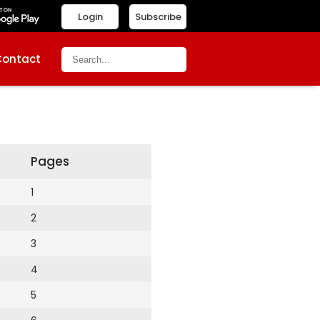
Login
Subscribe
Contact
Pages
1
2
3
4
5