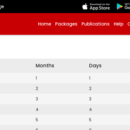
çe
Home
Packages
Publications
Help
Months
Days
1
1
2
2
3
3
4
4
5
5