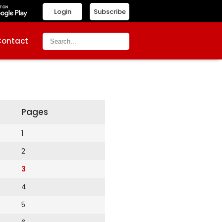
Login
Subscribe
Contact
Pages
1
2
3
4
5