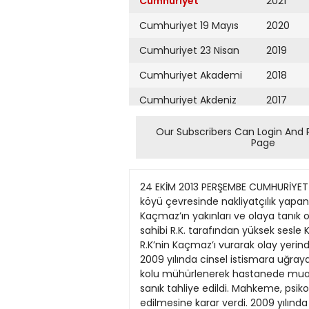
Cumhuriyet
2021
Cumhuriyet 19 Mayıs
2020
Cumhuriyet 23 Nisan
2019
Cumhuriyet Akademi
2018
Cumhuriyet Akdeniz
2017
Cumhuriyet Alışveriş
2016
Our Subscribers Can Login And 
Page
Cumhuriyet Almanya
2015
Cumhuriyet Anadolu
2014
24 EKİM 2013 PERŞEMBE CUMHURİYET SAYFA HABERLER 3 Kürtçe şarkı için öldürüldü SAVAŞ KÜRKLÜ ADANA Niğde’nin Bor ilçesine bağlı Bayat köyü çevresinde nakliyatçılık yapan Salih Kaçmaz (36) iş yaptığı tarla sahiplerinden R.K. tarafından “Kürtçe şarkı” dinlediği için öldürüldü. Kaçmaz’ın yakınları ve olaya tanık olan bir kişi, iş için gittikleri Bor ilçesinde aracı bir tarla kenarına bıraktıktan sonra, yanlarına gelen tarla sahibi R.K. tarafından yüksek sesle Kürtçe müzik dinlememeleri konusunda uyarıldıklarını, tartışmanın kavgaya dönüşmesi üzerine R.K’nin Kaçmaz’ı vurarak olay yerinden kaçtığını anlattı. Rapor MAHMUT ORAL Bir kadın cinayeti daha işkencesi DİYARBAKIR Diyarbakır’da 2009 yılında cinsel istismara uğrayan 13 yaşındaki kız çocuğunu mahkeme, rapor alınması için defalarca hastaneye sevk etti. Küçük kız kolu mühürlenerek hastanede muayeneden geçirildi. Rapor için defalarca hastaneye sevk edilen küçük kızın ailesi kenti terk ederken sanık tahliye edildi. Mahkeme, psikolojik durumu iyi olmayan kız çocuğunun muayeneye gitmek istememesi halinde polis zoruyla sevk edilmesine karar verdi. 2009 yılında yaşanan olay sonrası Diyarbakır Adli Tıp Kurumu M.K’ye “travma sonrası stres bozukluğu yaşadığı ve ruh sağlığının bozulduğu” yönünde rapor vermişti. Tecavüz zanlısı S.T. hakkında 30 yıla kadar hapis istemiyle dava açılmıştı. Mahkeme 2010’daki ilk duruşmada, mağdurenin tam teşekküllü devlet hastanesine sevk edilip fiili livata ile ilgili bulgu olup olmadığına ilişkin rapor aldırılmasına karar verdi. Hastanede çocuğun sol kolu mühürlendi. Raporlar alındıktan sonra mahkeme, mağdurenin yeniden Dicle Üniversitesi Tıp Fakültesi’ne sevk edilerek cinsel istismara maruz kalıp kalmadığı, fiili livata bulgularının bulunup bulunmadığının da tespit edilmesini, ayrıca mağdurenin kızlık zarının bozulup bozulmadığına ilişkin de rapor alınmasına hükmetti. Rapor için defalarca hastaneye giden M.K’nin ailesi ise, kızlarının psikolojisinin daha fazla bozulmaması için başka bir şehre yerleşti ve Tıp Fakültesi’nden istenen ikinci işlemleri yaptırmadı. l 2009’da tecavüze uğrayan 13 yaşındaki çocuğa ruh sağlığı bozuldu raporu verildi. 2010’daki ilk duruşmada mahkeme yeniden rapor istedi, çocuk kolu mühürlenip muayeneye yollandı. Tecavüz zanlısı iki yıl tutuklu kalıp çıktı. Mahkeme yine rapor istiyor, üstelik polis zoruyla... Helal Kriko... “Tamamı güvenli...” “İslamı şartlara uygun...” “İçinde domuz yağı ve ürünleri barındırmaz...” “Helalliği tescil edilmiştir...” H Sanırsın ki seccade satıyor... “Helal seks shop” açtılar en son... H “Bayanlar için orgazm kremi” var mesela... 74 lira artı KDV... Eve tesli
Cumhuriyet Ankara
2013
Cumhuriyet Büyük
2012
Taaruz
2011
Cumhuriyet
Cumartesi
2010
Cumhuriyet Çevre
2009