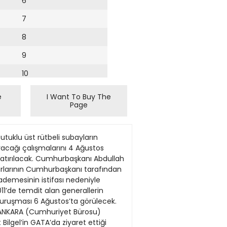
6
7
8
9
10
11
e
I Want To Buy The
Page
12
13
aklı ANKARA (Cumhuriyet Bürosu) CHP Genel Başkan Yardımcısı ve Parti Sözcüsü Haluk Koç, “Sayın Başbakan, cumhurbaşkanlığına ulaşması yolunda bir engel olabileceğini düşündüğü her ihtimali, 40 yıllık dostu bile olsa, saf dışı bırakmaya çalışmaktadır. Bu bakımdan Sayın Cumhurbaşkanı’nın serzenişi hem anayasanın eşitlik ilkesine hem de dostluğun temel kurallarına dayanıyor. Bizce haklı bir serzeniş” diye konuştu. Koç, genel merkezde düzenlediği basın toplantısında, CHP’nin kurultayın ardından oluşturulan merkez yönetim kurulunun (MYK) Genel Başkan Kemal Kılıçdaroğlu başkanlığında yaptığı ilk toplantıya ilişkin bilgi verdi ve gündemdeki konulara değindi. Suriye ve bölgedeki gelişmelere ilişkin değerlendirmelerde bulunan Koç, Arap Baharı’nın PKK baharına dönüştüğünü söyledi. Bu süreçte en acı gerçeğin Türkiye’yi yöneten kadronun bu oyunda kendisine verilen rolleri “yüzü kızarmadan” oynaması olduğunu söyleyen Koç, “Hariciye nazırı olan beyefendi maceracı, hayalci, içi boş akademik görüşlerini maalesef savunmaya devam etmektedir. Eleştiri kabul etmiyor, parmakla çağrılmayı içine sindirebiliyor; çaresiz, etkisiz kaldığını bir türlü görmek istemiyor. Suriye’deki krizin derinleştirilmesinin ulusal çıkarlarımızı olumsuz etkileyen sonuçlar doğurmakta olduğunu kabullenmiyor, kabullenemiyor. Çözümü ise niyeti ve amacı belli olan Erbil’de arama gafletini sürdürüyor” dedi. Koç, AKP’nin “demire bulaşan pas misali ülkeye musallat olduğunu” dile getirdi. Koç, Cumhurbaşkanlığı Basın Başdanışmanı Ahmet Sever’in, Cumhurbaşkanı Gül’ün yeniden seçilmesine ilişkin sözlerini de değerlendirdi. Koç, şöyle konuştu: “Dünkü tartışmalarla geldiğimiz nokta; bir benzetmeyle söyleyecek olursak saray kavgasıdır. Burada Sayın Başbakan, iktidarının inşası süresince dayandığı tüm koalisyon ortağı yapıları birer birer saf dışı etmek, bertaraf etmek istemektedir. Sayın Başbakan, cumhurbaşkanlığına ulaşması yolunda bir engel olabileceğini düşündüğü her ihtimali, 40 yıllık dostu bile olsa, saf dışı bırakmaya çalışmaktadır. Bu bakımdan Sayın Cumhurbaşkanı’nın serzenişi hem anayasanın eşitlik ilkesine hem de dostluğun temel kurallarına dayanıyor. Bizce haklı bir serzeniş.” OP
14
15
16
17
18