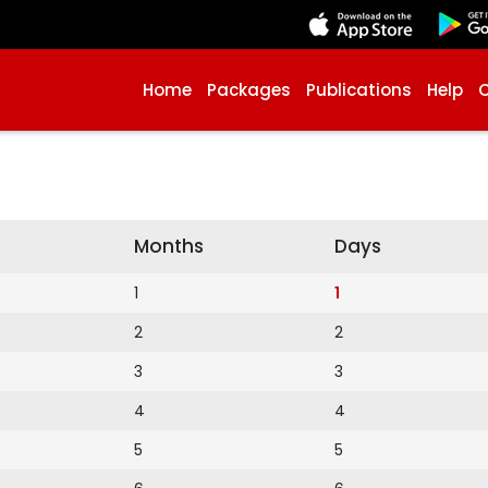
Home
Packages
Publications
Help
Months
Days
1
1
2
2
3
3
4
4
5
5