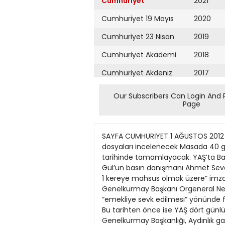
Cumhuriyet
2021
Cumhuriyet 19 Mayıs
2020
Cumhuriyet 23 Nisan
2019
Cumhuriyet Akademi
2018
Cumhuriyet Akdeniz
2017
Cumhuriyet Alışveriş
2016
Our Subscribers Can Login And 
Page
Cumhuriyet Almanya
2015
Cumhuriyet Anadolu
2014
SAYFA CUMHURİYET 1 AĞUSTOS 2012 ÇARŞAMBA 4 HABERLER Bugün başlayacak Yüksek Askeri Şura’da tutuklu üst rütbeli subayların dosyaları incelenecek Masada 40 general BARKIN ŞIK ANKARA Yüksek Askeri Şura (YAŞ), bugün başlayacağı çalışmalarını 4 Ağustos tarihinde tamamlayacak. YAŞ’ta Balyoz davasından tutuklu bulunan 40 generalin dosyası masaya yatırılacak. Cumhurbaşkanı Abdullah Gül’ün basın danışmanı Ahmet Sever, geçen yıl “Tutuklu bulunan generallerin temdit (uzatma) kararlarının Cumhurbaşkanı tarafından 1 kereye mahsus olmak üzere” imzaladığını açıklamıştı. Gül’ün bu tavrı kendisinden önceki komuta kademesinin istifası nedeniyle Genelkurmay Başkanı Orgeneral Necdet Özel’e “jest” olarak yorumlanmıştı. Bu yılki şurada 2010 ve 2011’de temdit alan generallerin “emekliye sevk edilmesi” yönünde formül geliştirileceği belirtiliyor. Balyoz davasının önümüzdeki ilk duruşması 6 Ağustos’ta görülecek. Bu tarihten önce ise YAŞ dört günlük çalışmalarını tamamlayacak. TSK’DEN YAŞ ÖNCESİ YALANLAMA ANKARA (Cumhuriyet Bürosu) Genelkurmay Başkanlığı, Aydınlık gazetesinde yayımlanan Deniz Kuvvetleri Komutanı Oramiral Murat Bilgel’in GATA’da ziyaret ettiği komutana, “Yara kangrenleşti. Artık kangrenli kolu kesmekten başka yapacak şey kalmadı” dediği şeklindeki haberi yalanladı. Genelkurmay, “Deniz Kuvvetleri Komutanı tarafından söylendiği iddia edilen hususlar tamamen asılsızdır” açıklamasında bulundu. lik olmayacak. Emekliye ayrılacak tek orgeneral, Harp Akademileri Komutanı Aslan Güner olacak. Bu yüzden Kara Kuvvetleri’nde korgenerallikten orgeneralliğe yalnızca bir isim yükselecek. Deniz Kuvvetleri’nde ise tuğamiral rütbesinden, tümamiralliğe yükselecek isim neredeyse kalmadı. Şurada, daha önceki YAŞ toplantılarında görev süresi bir veya iki yıl uzatılan ve emekli edilmesi beklenen isimler şöyle: 6 Korgeneral/Koramiral: İsmail Hakkı Pekin (2006), Nejat Bek (2006), Mehmet Otuzbiroğlu (2006), Korcan Polatsü (2006), Ziya Güler (2006), Korkut Özarslan (2007). 9 Tümgeneral/Tümamiral: Gürbüz Kaya (2006), Halil Helvacıoğlu (2006), Erdal Bektaş (2005), Ahmet Yavuz (2005), İhsan Balabanlı (2006), Abdullah Dalay (2006), Mücahit Şişlioğlu (2007), Beyazıt Karataş (2007), Berkay Turgut (2007). 8 Tuğgeneral/Tuğamiral: Kasım Erdem (2006), Ali Aydın (2005), Abdullah Gavremoğlu (2006), Ahmet Türkmen (2006), Mustafa İlhan (2007), İsmail Taylan (2007), Hakan Eraydın (2007), Mehmet Ali Yıldırım (2006). 4 Korgeneral/Koramiral: Yur TSK mevzuatına göre “tutuklananlar” terfi edemiyor. Halen orgeneral, korgeneral/koramiral, tümgeneral/tümamiral ve tuğgeneral/tuğamiral rütbelerinde toplam 68 muvazzaf subay tutuklu. Bunlardan 40’ının durumu, YAŞ’ta ele alınacak. Tutuklu 68 general ve amiralden 17’sinin rütbe bekleme süresi bu yıl doluyor. Geriye kal
Cumhuriyet Ankara
2013
Cumhuriyet Büyük
2012
Taaruz
2011
Cumhuriyet
Cumartesi
2010
Cumhuriyet Çevre
2009