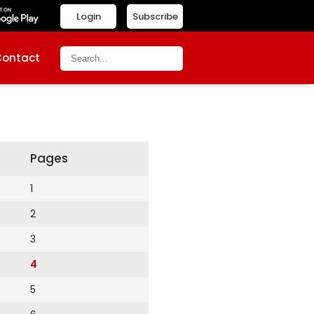
Login
Subscribe
Contact
Pages
1
2
3
4
5