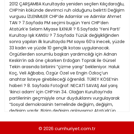
21
2012 ÇARŞAMBA Kurultayda yeniden seçilen Kılıçdaroğlu,
13
Kitap Eki
1989
CHP’nin kökünde devrimci ruh olduğunu belirtti Değişim
22
14
vurgusu İZLENİMLER CHP’de Adamlar ve Adımlar Ahmet
Özel Ekler
1988
TAN ? 7.Sayfada PM seçimi bugün Yeni CHP’den
23
15
Atatürk’e Selam Miyase İLKNUR ? 6.Sayfada ‘Yeni Parti’
Özel Okullar
1987
Kurultayı Işık KANSU ? 7.Sayfada Tüzük değişikliğinden
24
16
Sevgililer Günü
sonra yapılan ilk kurultayda PM sayısı 60’a inecek, yüzde
1986
25
33 kadın ve yüzde 10 gençlik kotası uygulanacak.
17
Siyaset Eki
1985
Örgütlerden sorumlu başkan yardımcılığı için Adnan
26
18
Keskin’in adı öne çıkarken Erdoğan Toprak ile Gürsel
Sürdürülebilir yaşam
1984
Tekin arasında birbirini “çizme yarışı” bekleniyor. Haluk
27
Turizm Eki
Koç, Veli Ağbaba, Özgür Özel ve Engin Özkoç’un
1983
28
anahtar listeye girebileceği öğrenildi. TÜREY KÖSE’nin
Yerel Yönetimler
1982
haberi ? 8. Sayfada Fotoğraf: NECATİ SAVAŞ Asıl yarış
29
‘ikinci adam’ için CHP’nin 34. Olağan Kurultayı’nda
1981
partilerinin geçmişiyle onur duyduklarını vurgulayarak
30
“Sosyal demokrasinin temelinde değişim, değişim,
1980
değişim vardır. Bizim değişim anlayışımız Atatürk’ün
31
işaret ettiği çağdaş uygarlıktır” diyen Kemal
1979
Kılıçdaroğlu, zamanın ruhunun da iyi okunması
© 2026
cumhuriyet.com.tr
1978
gerektiğinin altını çizdi. Laikliğin toplumun çimentosu