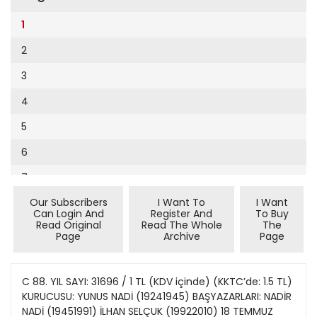
Cumhuriyet Sağlıklı Beslenme
2002
9
1
Cumhuriyet Sokak
2001
10
2
Cumhuriyet Spor
2000
11
3
Cumhuriyet Strateji
1999
12
4
Cumhuriyet Tarım
1998
13
5
Cumhuriyet Yılbaşı
1997
14
6
Çerçeve Eki
1996
15
7
Çocuk Kitap
1995
16
Our Subscribers
I Want To
I Want
8
Dergi Eki
1994
Can Login And
Register And
To Buy
17
Read Original
Read The Whole
The
9
Ekonomi Eki
Page
Archive
Page
1993
18
10
Eskişehir
1992
19
11
C 88. YIL SAYI: 31696 / 1 TL (KDV içinde) (KKTC’de: 1.5 TL)
Evleniyoruz
1991
KURUCUSU: YUNUS NADİ (19241945) BAŞYAZARLARI: NADİR
20
12
Güney Dogu
NADİ (19451991) İLHAN SELÇUK (19922010) 18 TEMMUZ
1990