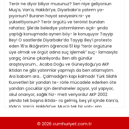
21
Terör ne diyor biliyor musunuz? Sen niye geliyorsun
13
Kitap Eki
1989
Muş’a, Van’a, Hakkâri’ye, Diyarbakır’a yatırım ya-
22
14
pıyorsun? Buranın hayat seviyesini ni- ye
Özel Ekler
1988
yükseltiyorsun? Terör örgütü ve terörist bundan
23
15
rahatsız. Şile’de belediye yatırımlarının açılı- şında
Özel Okullar
1987
yaptığı konuşmada aynen böy- le konuşuyor Tayyip
24
16
Sevgililer Günü
Bey! O saatlerde Diyarbakır’da Tayyip Bey’i protesto
1986
25
eden 16’sı ilköğretim öğrencisi 51 kişi “terör örgütüne
17
Siyaset Eki
1985
üye olmak ve örgüt adına suç işlemek” suç- lamasıyla
26
18
yargıç önüne çıkarılıyordu. Ben altı gündür
Sürdürülebilir yaşam
1984
araştırıyorum... Acaba Doğu ve Güneydoğu’ya AKP
27
19
Turizm Eki
iktidarı ne gibi yatırımlar yapmıştı da ben atlamıştım.
1983
28
Ara babam ara... Çalmadığım kapı kalmadı! Türk Silahlı
20
Yerel Yönetimler
1982
Kuvvetleri bir yandan te- rörle mücadele ederken öte
29
yandan çocuklar için dershaneler açıyor, yol yapıyor,
1981
okul onarıyor, sağlık hiz- meti veriyordu! AKP 2002
30
yılında tek başına iktida- ra gelmiş, beş yıl içinde Kars’a,
1980
Iğdır’a, Van’a, Hakkâri’ye, Muş’a tek bir yatı- rım
31
yapmamıştı. Şanlıurfa’da işsizlik giderek artıyor,
1979
Mardin’in Siverek ilçesinden Kara- deniz’e, Sakarya’ya
© 2026
cumhuriyet.com.tr
1978
fındık toplamaya giden işçiler beş kuruş alamadan ge-