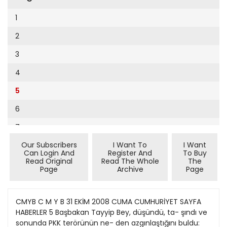
Cumhuriyet Sağlıklı Beslenme
2002
9
1
Cumhuriyet Sokak
2001
10
2
Cumhuriyet Spor
2000
11
3
Cumhuriyet Strateji
1999
12
4
Cumhuriyet Tarım
1998
13
5
Cumhuriyet Yılbaşı
1997
14
6
Çerçeve Eki
1996
15
7
Çocuk Kitap
1995
16
Our Subscribers
I Want To
I Want
8
Dergi Eki
1994
Can Login And
Register And
To Buy
17
Read Original
Read The Whole
The
9
Ekonomi Eki
Page
Archive
Page
1993
18
10
Eskişehir
1992
19
11
CMYB C M Y B 31 EKİM 2008 CUMA CUMHURİYET SAYFA
Evleniyoruz
1991
HABERLER 5 Başbakan Tayyip Bey, düşündü, ta- şındı ve
20
12
Güney Dogu
sonunda PKK terörünün ne- den azgınlaştığını buldu:
1990