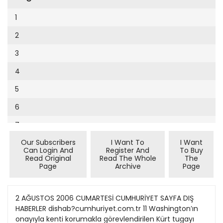
Cumhuriyet Sağlıklı Beslenme
2002
9
1
Cumhuriyet Sokak
2001
10
2
Cumhuriyet Spor
2000
11
3
Cumhuriyet Strateji
1999
12
4
Cumhuriyet Tarım
1998
13
5
Cumhuriyet Yılbaşı
1997
14
6
Çerçeve Eki
1996
15
7
Çocuk Kitap
1995
16
Our Subscribers
I Want To
I Want
8
Dergi Eki
1994
Can Login And
Register And
To Buy
17
Read Original
Read The Whole
The
9
Ekonomi Eki
Page
Archive
Page
1993
18
10
Eskişehir
1992
19
11
2 AĞUSTOS 2006 CUMARTESİ CUMHURİYET SAYFA DIŞ
Evleniyoruz
1991
HABERLER dishab?cumhuriyet.com.tr 11 Washington’ın
20
12
Güney Dogu
onayıyla kenti korumakla görevlendirilen Kürt tugayı
1990