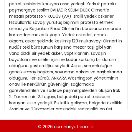
21
petrol tesislerini koruyan üsse yerleşti Kerkük petrolü
13
Kitap Eki
1989
peşmergeye teslim BAHADIR SELİM DİLEK Olmert’e
22
14
mezarlı protesto ? KUDÜS (AA) İsrailli yedek askerler,
Özel Ekler
1988
Hizbullah’la savaşı yürütüş biçimini protesto etmek
23
15
amacıyla Başbakan Ehud Olmert’in bürosunun önünde
Özel Okullar
1987
kartondan mezarlık yaptı. Yedek askerler, önceki
24
16
Sevgililer Günü
akşam, asker şeklinde kesilmiş 120 mukavvayı Olmert’in
1986
25
Kudüs’teki bürosunun karşısına mezar taşı gibi yan
17
Siyaset Eki
1985
yana dizdi. Bir yedek asker, yaptıklarının, savaşın
26
18
boyutlarını ve aileler için ne kadar korkunç bir durum
Sürdürülebilir yaşam
1984
olduğunu gösterdiğini söyledi. Asker, sorumluluğun
27
19
Turizm Eki
genelkurmay başkanı, savunma bakanı ve başbakanda
1983
28
olduğunu ileri sürdü. ANKARA Washington yönetiminin
20
Yerel Yönetimler
1982
onayı ile Kerkük’ün güvenliğini sağlamakla
29
görevlendirilen ve sadece peşmergelerden oluşan Irak
1981
2. Tümeni’nin 2. tugayı, bölgedeki petrol tesislerini
30
koruyan üsse yerleşti. Bu kritik gelişme, bölgede özellikle
1980
Araplar ve Türkmenler arasındaki tedirginliği en üst
noktaya taşıdı. Böylece, Kürt gruplar, Kerkük’te petrol
1979
açısından stratejik bir noktaya da silahlı güç yerleştirmiş
© 2026
cumhuriyet.com.tr
1978
oldu. Cumhuriyet’in Irak’taki kaynaklardan ulaştığı