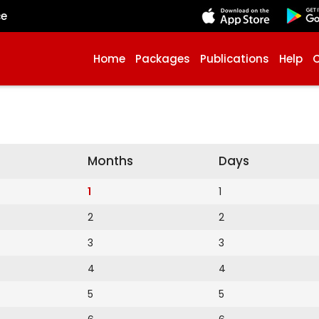
çe
Home
Packages
Publications
Help
Months
Days
1
1
2
2
3
3
4
4
5
5