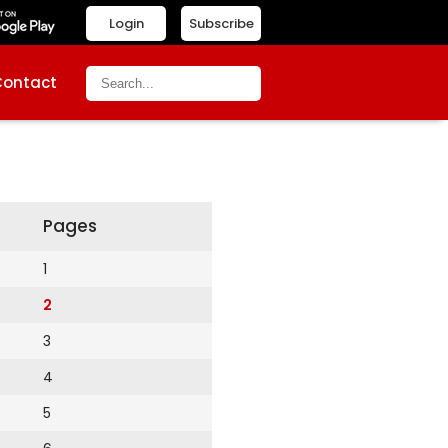
Login
Subscribe
Contact
Pages
1
2
3
4
5