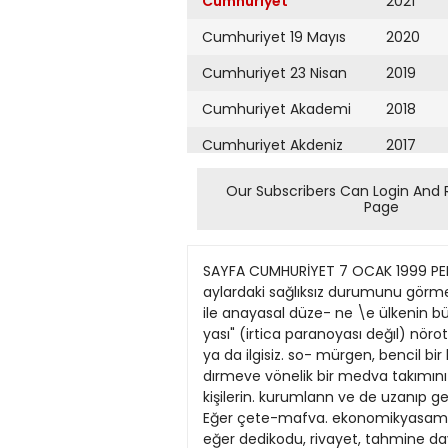
Cumhuriyet
2021
Cumhuriyet 19 Mayıs
2020
Cumhuriyet 23 Nisan
2019
Cumhuriyet Akademi
2018
Cumhuriyet Akdeniz
2017
Cumhuriyet Alışveriş
2016
Our Subscribers Can Login And 
Page
Cumhuriyet Almanya
2015
Cumhuriyet Anadolu
2014
SAYFA CUMHURİYET 7 OCAK 1999 PERŞEMBE OLAYLAR VE GORUŞLER Nörotik Siyaset Prof.Dr. KEMAL ONEN Siyasetin son yıllarda. özellikle son aylardaki sağlıksız durumunu görme- yenyok ülkemizde. Bu, genel birgöz- lem. Altında yatan nedenler ise çeşit- li... Siyaset görüntüsü ile anayasal düze- ne \e ülkenin bütünlüğüne saldırı (ta- sallut) heves ve ginşımlerinden tutun da "Aydınlanma-Rasyonalizm Parano- yası" (irtica paranoyası değıl) nörotik düzev lere çıkan "mevki (iktidar) hırs ve tutktısu", toplumsal; ulusal çıkar ve değerlere sırt çevirmiş ya da ilgisiz. so- mürgen, bencil bir kısım ekonomik çev- re. bunlara bir de kendi çıkar ya da ge- rici hedeflerine göre toplumu yönlen- dırmeve vönelik bir medva takımını katınca. siyasette ve hatta toplumda duygusal. ruhsal bir kargaşa oluşması beklenir. Böylece kişilerin. kurumlann ve de uzanıp genişleyerek toplumun. dü- şünsel güçlerini doğru ya da yeterince kullanamamalan şaşırtıcı değildir. Eğer çete-mafva. ekonomikyasama ve dev- let kademeleri'ne kadar sızmışsa \ e bu husus açıkça yetkili ağızlann saptama- sı ise: eğer dedikodu, rivayet, tahmine dayalı savlarla siyasal girişim ve karar- lar alınabıliyorsa: eğer çalıp çırpma. devleti soy ma-sömürme. nüfuz suiisti- mali yapanın yanına kâr kalıyorsa is- ter ahlaksızlık ister dejenerasyon ister ahmaklık deyin bir hastalik v ar demek- tır. Sonuçları ise sıkıntı (anksiete). al- gılama ve duygulanım (teessüriyet) bo- zukiuğu, değerlerin kaybı ya da sapma- landır. Tüm bu bozulma ve sıkıntılara karşı koyup: insanımızvetoplumumu- zu iyı-rahat-sağlıklı yöne sevk \e yön- lendirecek kurumlar, en başta siyaset ku- rumlan. parlamento ve eğitim kurum- lan da. ne yazık kı. kısmen de olsa ben- zer nörotik sıkıntılar sergiliyorlar. Makul. sakin, rasyonel ve cesur bir tutarlılık içinde olacakları yerde, algı- lamalan ve davranışlan ile sağlıksız görüntüler gösteriyorlar. Böylece de toplumda. kurumlarda karmaşa ve is- tikrarsızlık oluşabilme pahasına tutar- sız girişimlerde bulunabiliyorlar. TV ekranlannda bir kısım spiker ya da ki- şilerin, gazetelerdeki bazı köşe yazar- lannın. açıkoturumlarda ve hatta par- lamentoda bazı konuşmacılann ülkenin sıkıntıü ve ciddi sorunları karşısında bazen zev k ve bazen saldırganlık sergi- leven davranışlan ne dikkatten ne de ha>- retten kaçıyor!.. Bu sağlıksız-nörotik-sosyal ortam- da yıllardır terör yöntemini acımasız- ca sürdüren bölücü başı bir kişiye ade- ta kucak açan iç çev reler. komşular ve hatta müttefîk (!) ülkeler varsa. bunun altında Sevr'i hortlatmak özlem ve ha- yali yanında, nörotik siyasal yapınm da kolay laştıncı birpayı olduğu gözden kaçmamalıdır. Ama bu ül
Cumhuriyet Ankara
2013
Cumhuriyet Büyük
2012
Taaruz
2011
Cumhuriyet
Cumartesi
2010
Cumhuriyet Çevre
2009