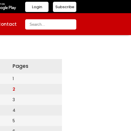
Login
Subscribe
Contact
Pages
1
2
3
4
5