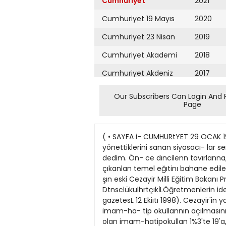
Cumhuriyet
2021
Cumhuriyet 19 Mayıs
2020
Cumhuriyet 23 Nisan
2019
Cumhuriyet Akademi
2018
Cumhuriyet Akdeniz
2017
Cumhuriyet Alışveriş
2016
Our Subscribers Can Login And 
Page
Cumhuriyet Almanya
2015
Cumhuriyet Anadolu
2014
( • SAYFA i- CUMHURtYET 29 OCAK 19
Cumhuriyet Ankara
2013
yönettiklerini sanan siyasacı- lar s
dedim. Ön- ce dıncilenn tavırlanna
Cumhuriyet Büyük
2012
çıkanlan temel eğıtinı bahane ediler
Taaruz
şın eski Cezayir Milli Eğitim Bakan
2011
DtnsclükulhrtçıkİLÖğretmenlerin ide-
Cumhuriyet
Cumartesi
gazetesL 12 Ekiıtı 1998). Cezayir'in
2010
imam-ha- tip okullannın açılmasının
Cumhuriyet Çevre
2009
olan imam-hatipokullan 1%3'te 19'a, 