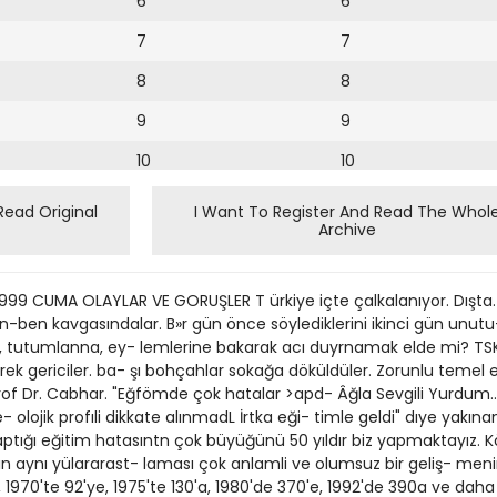
6
6
7
7
8
8
9
9
10
10
11
11
Read Original
I Want To Register And Read The Whol
Archive
12
12
13
99 CUMA OLAYLAR VE GORUŞLER T ürkiye içte çalkalanıyor. Dışta. e
14
en-ben kavgasındalar. B»r gün önce söylediklerini ikinci gün unutu-
, tutumlanna, ey- lemlerine bakarak acı duyrnamak elde mi? TSK'
15
ek gericiler. ba- şı bohçahlar sokağa döküldüler. Zorunlu temel eğ
ı Prof Dr. Cabhar. "Eğfömde çok hatalar >apd- Âğla Sevgili Yurdum.
16
 olojik profıli dikkate alınmadL İrtka eği- timle geldi" dıye yakı
 yaptığı eğitim hatasıntn çok büyüğünü 50 yıldır biz yapmaktayız. Kö
17
 aynı yülararast- laması çok anlamli ve olumsuz bir geliş- menin 
18
1970'te 92'ye, 1975'te 130'a, 1980'de 370'e, 1992'de 390a ve daha so