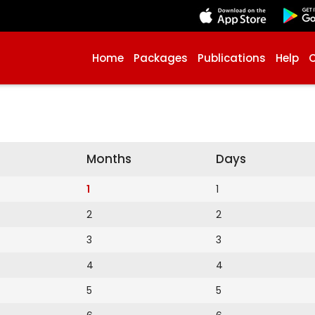
Home
Packages
Publications
Help
Months
Days
1
1
2
2
3
3
4
4
5
5