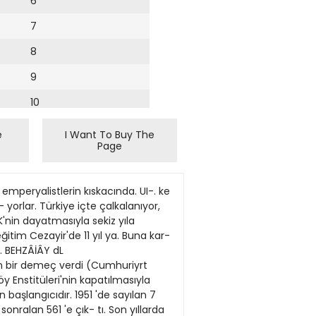
6
7
8
9
10
11
e
I Want To Buy The
Page
12
13
mperyalistlerin kıskacında. UI-. ke
14
 yorlar. Türkiye içte çalkalanıyor,
nin dayatmasıyla sekiz yıla
15
itim Cezayir'de 11 yıl ya. Buna kar-
.. BEHZÂİÂY dL
16
nan bir demeç verdi (Cumhuriyrt
y Enstitüleri'nin kapatılmasıyla
17
başlangıcıdır. 1951 'de sayılan 7
18
nralan 561 'e çık- tı. Son yıllarda