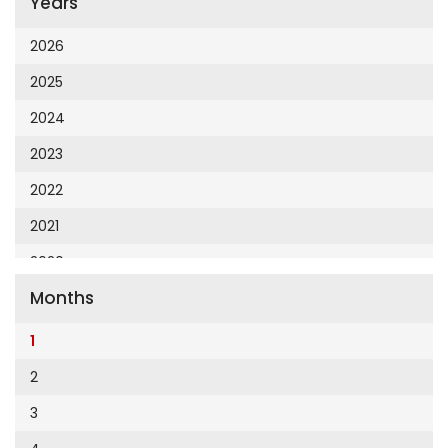
Years
Cumhuriyet 23 Nisan
Cumhuriyet Akademi
2026
Cumhuriyet Akdeniz
2025
Cumhuriyet Alışveriş
2024
Cumhuriyet Almanya
2023
Cumhuriyet Anadolu
2022
Cumhuriyet Ankara
2021
Cumhuriyet Büyük Taaruz
2020
Cumhuriyet Cumartesi
Months
2019
Cumhuriyet Çevre
2018
1
Cumhuriyet Ege
2017
2
Cumhuriyet Eğitim
2016
3
Cumhuriyet Emlak
2015