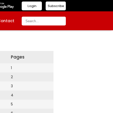
Login
Subscribe
Contact
Pages
1
2
3
4
5