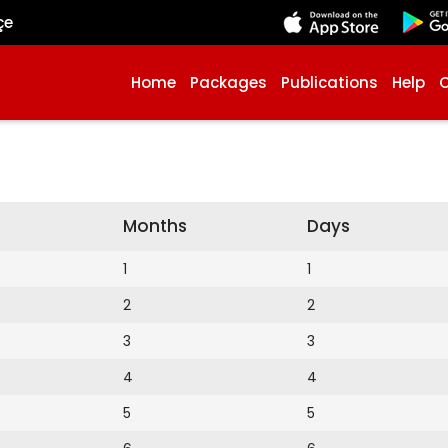
çe
Home
Packages
Publications
Help
Months
Days
1
1
2
2
3
3
4
4
5
5