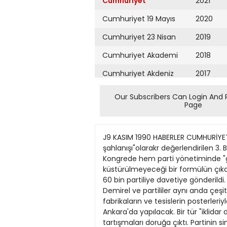
Cumhuriyet
2021
Cumhuriyet 19 Mayıs
2020
Cumhuriyet 23 Nisan
2019
Cumhuriyet Akademi
2018
Cumhuriyet Akdeniz
2017
Cumhuriyet Alışveriş
2016
Our Subscribers Can Login And 
Page
Cumhuriyet Almanya
2015
Cumhuriyet Anadolu
2014
J9 KASIM 1990 HABERLER CUMHURİYET/11 DYP'DE BUYUK KONGREYE DOGRU 'Kırat'a gençlik aşısıDYP'nin simgesi olan kıratın "iktidara doğru şahlanışı"olarakr değerlendirilen 3. Büyük Kongre öncesinde "gençleşme", 'yenileşme", "vitrin değişikliği" tartışmaları doruğa çıktı. Kongrede hem parti yönetiminde "gençler"e yer verilerek bir "vitrin değişikliği"ni sağlayacak hem de partiye emeği geçen"eski" lerin küstürülmeyeceği bir formülün çıkacağı görüşü ağır basıyor. 24-25 kasım tarihlerinde yapılacak kongrenin "olay" olmasır amaçlanıyor. 60 bin partiliye davetiye gönderildi. Salonun dışınar dev ekran yerleştirilerek içeri giremeyenlerin de kongreyi izlemesi sağlanacak. Demirel ve partililer aynı anda çeşitli noktalardan büyük konvoylarla salona gelecek. Salon Demirel'in başbakanlığı döneminde yapılan fabrikaların ve tesislerin posterleriyle donanacak. AVde Tsa| lç Politika Servisi — DYP'nin 3. büyük kongresi 24-25 kasım tarihlerinde Ankara'da yapılacak. Bir tür "iklidar dönemeci" olarak değerlendirilen büyük kongre öncesi partide "yenileşme" ve "vitrin değişikliği" tartışmaları doruğa çıktı. Partinin simgesi olan şaha kalkmış kır atın "iktidar yolunda da şaha kaikması için kadrolann gençleşmesi gerektigini" savunanlarla. "gençleşme, yenileşme, derken parti böliınmesin" diyenler, "gençleşme adı altında partiye bunca emeği geçmiş dene>imli kişiler kustürülmesin"i savunanlar kozlannı kongrede paylaşacak. Eski Genel Başkan Hüsamettin Cindoruk tarafından ilk kez yüksek sesle söylenen, ancak başlangıçta genel merkezce pek hoş bakılmayan "yeni çizgi-yenileşme" görüşü zamanla tabanda destek gördü. Hatta Genel Başkan Süleyman Demirel'in de son bir yılda örgüt toplantılannda dıle getirdiği kimi görüşler partililerce "GİK'te gençleşme olacak" şeklinde yorumlanmıştı. Demirel'in özellikle ekonomi konusunda yaptıkları yorumlarla dikkat çeken Cem Boyner, Tansu Çiller gibi "genç'Merle sürdürdüğu göruşmeler "partideki gençleşmeye sıcak bakıldığının" işareti olarak algılandı. Kongrede parti yönetim kadrolarında hem tabanın isteği doğrultusunda "gençleşme" yani "vitrin değişikliği" yapılacağı hem de partiye emeği geçen "eski"lerin küstürülmeyeceği bir formülün çıkacağı görüşü ağır basıyor. Bu arada TOBB eski Başkanı Ersin Faralyalı'nın DYP'ye katılması kongre öncesinin en hareketli gelişmesi olurken Demirel'in Tansu Çiller, Cem Boyner, CTayyar Sadıklar, Rona Yırcalı, Doğan Kasaroğlu, Sezar Aygen, Sümer Oral, Tunç Bilget'le de görüştüğü, ancak kimin partiye katılacağının ve yönetimde görev alacağının da kongre günü belli olacağı belirtiliyor. Boyner, Demirel'le görüştüğünü ve tekliften onur duyduğunu ancak henüz politikaya girmeyi düşün
Cumhuriyet Ankara
2013
Cumhuriyet Büyük
2012
Taaruz
2011
Cumhuriyet
Cumartesi
2010
Cumhuriyet Çevre
2009