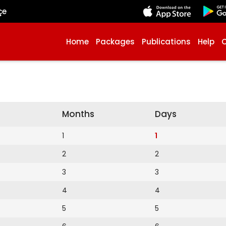
çe
Home
Packages
Publications
Help
Months
Days
1
1
2
2
3
3
4
4
5
5