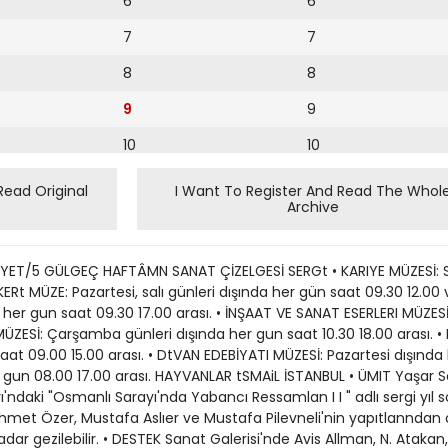
6
6
7
7
8
8
9
9
10
10
11
11
Read Original
I Want To Register And Read The Whol
Archive
12
13
ilebilir. • ÖZEL Tasan Stilistlik ve Modelistlik Kursu ürünleri, 215 eylül tarihlen arasuıda Yapı ve Kredi Bankası Osmanbey Vitrini'nde sergilenecek. • EKİM Sanat Galerisi'ndeki karma sergi 10 eylüle dek açık kalacak. • VAKKO Sanat Galerisi'nde yann "desen, gravür özgttn baskı" karma sergisi açılıyor. Sergide Halil Paşa'nın gençlik yıllanna ait desenleri, Bedri Rahmi, Eren Eyuboglu ve Namık Ismail'in etütleri, Saim Ozeren'in desenleri, Abidin Dino'nun çalışmalannın yanı sıra Hoca Ali Rıza'nın taşbaskılan, Aliye Berger'in bakır ve çinko baskılan yer alıyor. Sergi 27 eylüle dek gezilebilir. • NtŞANTAŞI Tem Sanat Galerisi'ndeki Ali Çelebi, Cihat Burak, Komet, Ömer Uluç, Ömer Kaleşi, Şukriye EHkmen. Yaşar Yenkeli, Seyyit Bozdoğan, Bihrat Mavitan, Saim Özeren, Selim Turan, Saadettin Çulan'm yapıtlarından oluşan karma sergi 5 eylüle kadar sürüyor. PİKNİK PİYALE MADRA StNEMALAR H1ZLI GAZETECİ NECDET ŞEN tstanbul'da BÜYÜK ÇÎZGİ USTASI Deyoğlu ^ OKKO Sanaı Oalemi'ndeki haftanın DesenGravürÖzgünbaskı Sergisi'nde buyük çizgi ustası Abidin DiYO< C4KİI11M SE KACuR DA KOTU5UN O 8ı ÇOCUKTUR içıme bi kurt duştu. t> Acotxı . Ama yok canım Osman hep Döyledır zaben •Jerkese balcacak bîr laılp bulur Tırnak kaöarcık subyan nerrten ak<i eks'm boyte numaraton ?.. KÜÇUK BUOT Ç tHjrjuvotık do cdk a§tr bır hokorettlr) •• OKTAPA BlR SUÇ BU UKBTIM Ş KOSUi.iWaK. PİS BİR PİS herıf / Çocuk duşmant .. Şu yovruya sahıp çiKOcak t>fr hoik g yok mu filmleri no 'tuın çahsmalan da yer alıyor. Sergide aynca Halil Pasa 'mn desenleri, Nanuk Ismail'in biretüdü, Saim Özeren'in desenleri, Bedri SİNEMA SANATINDAN ÖRRahmi ve Eren Eyuboğlu'nun etiidleri, Hoca Ali Rıza'nın tasbasNEKLER Beyoğlu Emek Siktları, Aliye Berger'in bakır ve çinko baskılan da izjenebiliyor. neması'nda bu hafta "Sinema Sanatından Örnekler" toplu gösterisi var. Bugun Volker Schlön• IŞSanat Galerisi, koleksiyo nında her akşam saat 19.00'da dorffun "Teneke Trampet" adlı nundaki resimlen bugün sergile temsiller verecek. filmi gösterilecek. Başrollerde meye başlıyor. Sergi 15 eylüle ANKARA David Bennet ve Charles Aznadek gezilebilir. • HASAN Tuluk ve Gülten • NEJAT Uygur Tiyatrosu cuma vur oynuyoı. Yann Martin ScorKürklü'nün resim sergileriyle günu "Holding Emmi" adlı oyu sese'nin 1977'de gerçekleştirdiğı, "Anadolu Folklor Vakfı nu Sinema Batı'da sergilemeye başrollerini liza Minelli ile Robert de Niro'nun paylaştıklan Sergisi" 13 eylüle kadar Devlet başlayacak. Güzel Sanatlar Galerisi'nde go • KABARE Tiyatrosu "Ölelim "New Yoric, New York" var. Çarrülebilir. mi Gülelim mi" adlı muziklı gul şamba gunu gösterilecek film ise • ŞENOL Yorozlu, Burhan Uy düruyu Gençlik Parkı Açık Ha Ken Russel'a aıt. "Yalnız Kalpler." Filmde başrollen Richard gur, Ohat Burak. Erol Aky avaş, va Tiyatrosu'nda sahneliyor. Chamberiain ile Glenda Jackson Zuhtü Müridoglu, Avni Arbaş, oynuyor. Zoltan Fabri'nin Abidin Dino ve Alain Vallat'ın IrftZOER "Macarlar" adlı filmı perşembe yapıtlanndan oluşan sergi Galeri gunu gösterilecek. Filmde başroNev'de devam ediyor. lu Gabor Konez oynuyor. Mak• DOKU Sanat Galerisi'nde, sim Manzik ile Yuri Solorain'in Orhan Peker, Eşref Üren, Arif başrolleri paylaştığı Akira KuroKaptan. Cemal Toilu, Bedri sawa'nın unlü filmi "Dersi Rahmi, thsan Cemal KarabuUzala" cuma gunu izlenebilir. cak, Cemal Bingol. Fırat MenCumartesi gunu, Fellini'nin su, Lütfit Guna>, tbrahim Bala"AmarconTu gösterilecek. Filmban, Hüseyin Yiıce, Kayıhan de başrolleri Bnına Zenin ile Keskinok, Adnan Turani, Mus İSTANBUL Magali Noel paylaşıyor. Shohei tafa Ayaz ve Zafer Gençaydm'• TOPKAPI SARAYI MÜZE İmamura'nın yönettiği, S. Sakaın yapıtlan sergilenıyor. • JAPON Sanat Sergisi "Ide St: Salı günleri dışında her gün moto ile K. Ogata'nın başrolleri oynadığı "Narayama Türküsu" mitsu" 14 eylüle kadar Etnog saat 09.30 17.00 arası. • AYASOFYA MÜZESİ: Pa pazar günu izlenebilir. rafya Muzesi'nde görulebilir. • HABİB Aydogdu, MusUfa zartesi dışında her gun saat 09.30 INGİLİZ SİNEMASINDAN İKİ USTA Pazartesi, çarşamAyaz, Söbiıtay Özer, Naciye tz 17.00 arası. bu, Nihat Kahraman, Fahrettin • TÜRK İSLAM ESERLERİ ba, cuma ve pazar günleri geriBayka, Cemal Güvenç, Hüseyin MÜZESİ (tbrahim Paşa Sarayı): lim sinemasının ünlü adı Alfred Bilgin, Ramo ve Gulsen Erdo Pazartesi dışında her gun saat Hitchcock'un "Kuşlar" adlı filmi gösterilecek. Filmde Rod Ta>gan'ın yapıtlanndan oluşan sergi 10.00 17.00 arası. • HİSARLAR MÜZESİ: Pa lor, Tıppi Hedren, Jessica Tandy, Galeri Selvin'de devam ediyor. • EDİP Hakkı, Pertev Boyar, zartesi dışında her gün 10.00 Suzanne Pleshette ve Ethel Grif17.00 arası. fies rol alıyor. Ikınci usta ise JoArif Dino, Abidin Dino, Elif Naci, Tiraje, Ömer Uluç, Nuri • ARKEOLOJİ MÜZESİ: Ar seph Losey. Losey'in "Gizli Merasün" adhfilmisalı, perşembe, cumartesi günleri izlenebilir. 1969 yapımı filmde başlıca rolleri FJizabeth Taylor, Robert Mitchum, Mia Farrow, Pamela Brown ve Peggy Ashcro
14
15
16
17
18