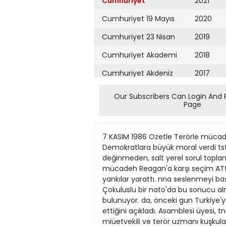
Cumhuriyet
2021
Cumhuriyet 19 Mayıs
2020
Cumhuriyet 23 Nisan
2019
Cumhuriyet Akademi
2018
Cumhuriyet Akdeniz
2017
Cumhuriyet Alışveriş
2016
Our Subscribers Can Login And 
Page
Cumhuriyet Almanya
2015
Cumhuriyet Anadolu
2014
7 KASIM 1986 Ozetle Terörle mücadelede "çokuluslu güç" DIŞ HABERLER rUMHURÎYET/3 İranlı göçmenler ABD Kongre seçimlerinin sonucu Demokratlara büyük moral verdi tstanbuVda 1318 kasım tarthleri arasında yapılacak Kuıey AtJantik Asamblesi 32nci genel kubile değinmeden, salt yerel sorul toplantısmda uluslararası te Demokrat Parti'nin runları işlemeleri ve derinden rorizmle uluslararası mücadeh Reagan'a karşı seçim ATtNA ANKARA (Cumhuriyet) seçmenlerin ekonomik kuşkulakonusunda rehin altnan kişileri zaferi yankılar yarattı. nna seslenmeyi başarmaları Se Vunan hukumeti Merıç Nehri boyunca Türk smırını aşarak Yunanıskurtarmak için Çokuluslu bir nato'da bu sonucu almalannı lan'a geçen İranb göçmenter konusungüç oluşturutması" önerileceği Bu sonuçta sağlamış bulunuyor. da, önceki gun Turkiye'yi şiddetle probildirildi. Kuzey Atlantik seçmenlerin ekonomik Cumhuriyetçi Parti cephesin testo ettiğini açıkladı. Asamblesi üyesi, tngüiz lşçi Par gelecekle ilgili Yunanistan Dışı^len Bakan Yardımde çevreye moral verme çabası tisi miüetvekili ve terör uzmanı kuşkulannın belirleyici görülüyor.. Beyaz Saray'dan ya cısı Yannis Kapâs, önceki akşam AtiBruce George, toplantıya sunyılan hava "paniğe kapılmaya ge na'da Turk Buviikelçısi Nazrai Akımak üzere hazırladığı raporun olduğu öne sürülüyor. makamma davet rek yok, topal ördek psikolojisi man'ı Iranlıgoçmenlerinetti veTürkiyanı sıra, "terorizme karşı bir ye'nin Yunanistan'a ne girmevelim"' şeklinde. Reagan sözleşme"nin havrlanmasmı da TANJU AKEESON geçmderine kolaylık sağladığını iddıa ~ gelecek iki yıl içinde izleyeceği öneriyor. (ANKA) ederek, Yunan hükumetinin Turkiy^ WASHINGTON Başkan stratejinin ana hatlannı çizmek yi şıddetle protesto ettiğini bildirdi. Reagan'ın popülaritesinin en için dün beyin takımım Beyaz tran: Türk Yunan hükümetinin ıddialan arayüksek olduğu bir dönemde ve Saray'da toplantıya çağırdı. Datüm gücü ile Cumhuriyetçi aday DEMOKRATLAR SEVİXÇ İÇİNDE ABD Kongre uçimlerinden lafer mşmanları, Reagan'ın daha Ka sında, İranlı göcnıenler Meriç Nehri'ni köyünü ları desteklediği bir ortamda De kaıanarak çıkan Demokrat Parti I988'deyapılacak bafkanlık seçimi için de liforniya Valisi iken Demokrat aşarak Yunan topraklanna girerken, sımrdaki Yunanlı askerlerin mukavebom balamadık mokratların yeniden Senato'yu buyuk moral kazandı. Fotoğrafta Ne*> York'ta seçimi kazanan Demokrat lann çoğunlukta olduğu yasama metiyle karşılaştı iranlı göçmenler tran, savaş uçaklannın salı gü kazanması ABD siyasal yaşamı Mario Cuomo ve esi göruluyor. l9S8'de adayhğı için Demokrat Parti'de ya orgamanyla çalışmayı başardığı bundan dolayı Türk topraklanna genı,
Cumhuriyet Ankara
2013
Cumhuriyet Büyük
2012
Taaruz
2011
Cumhuriyet
Cumartesi
2010
Cumhuriyet Çevre
2009