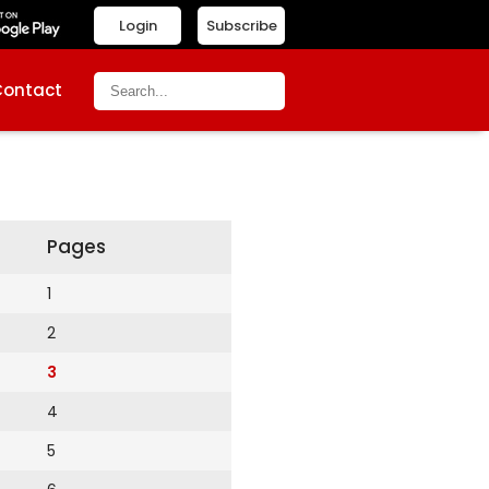
Login
Subscribe
Contact
Pages
1
2
3
4
5