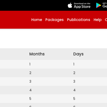
Home
Packages
Publications
Help
Months
Days
1
1
2
2
3
3
4
4
5
5