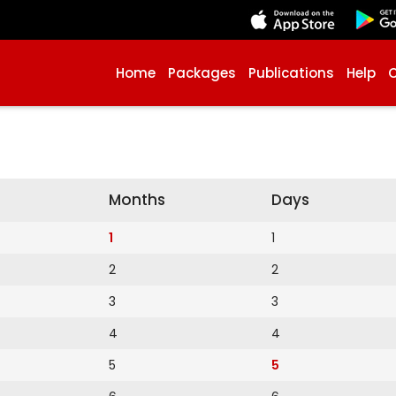
Home
Packages
Publications
Help
Months
Days
1
1
2
2
3
3
4
4
5
5