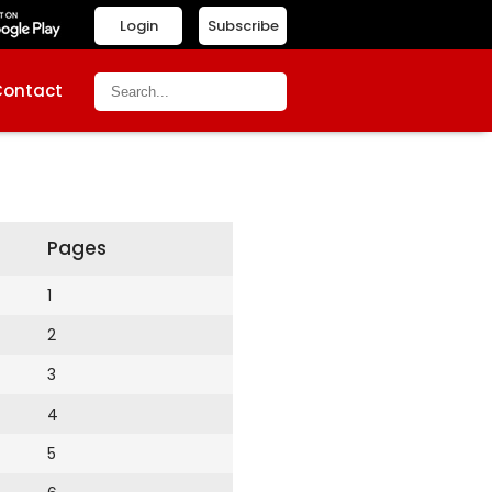
Login
Subscribe
Contact
Pages
1
2
3
4
5