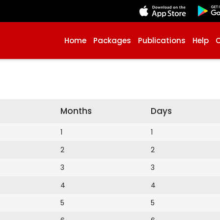
Home
Packages
Publications
Help
Months
Days
1
1
2
2
3
3
4
4
5
5