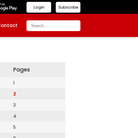
Login
Subscribe
Contact
Pages
1
2
3
4
5