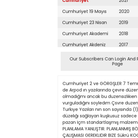
Cumhuriyet
2021
Cumhuriyet 19 Mayıs
2020
Cumhuriyet 23 Nisan
2019
Cumhuriyet Akademi
2018
Cumhuriyet Akdeniz
2017
Cumhuriyet Alışveriş
2016
Our Subscribers Can Login And 
Page
Cumhuriyet Almanya
2015
Cumhuriyet Anadolu
2014
Cumhuriyet 2 ve GÖRGŞLER 7 Temmuz 1981 B 1 mımar arkadaşım gecenlerde Burhaı. R Arpad'a «fena bozulduğunu» soyledi. Gerekçesı de Arpod ın yazılarında çevre düzensızlığmden yalnızca mımarları sorumlu tuttuğa kanısıydı Ben bu yazıların sırt mımarlara yonelık olmadığmı ancak bu duzensızlıkıen mımarlann sorumluluk payına duşenlen dıle get rdıgını, sayın Arpad ın bu payın bu,uklüğünu vurguladığını soyledım Çsvre duzensızlığı ve tekduzelığı konusunda tek sorumlunun mımarlar olmadığmı belırtenlerden Hhan Tekelı de Turkıye Yazıları nın son sayısında (1) bu alanda mimar dışındaki »yardımcı sureçlerın» olumsuz etkılerını şoyle hatırlatmak Istıyor: c... tek düzelığı sağlayan kuşkusuz sadece külturel oğeler değil. Öbur yardımcı bırcok sürec var. Örneğin yapt malzemesi sanayıinm tum Olke pazan Içm standartlaşmış malzemeler üretmesi, yapı yasalannca getirilen normlar vb. sayılabılır» diyordu. Plansızlık Atı BUGÜNKU PLANLAMA YANLIŞTIR. PLANLANMIŞ BÖLGEDE KISMEN YADA PLANLANMAMŞ BOLGEDE BIRDEN BAŞLATILAN «PLANCININ YÖNLENDIRDİĞİ EYLEM» ÇALIŞMASI GEREKLIDIR BIZE Sükrü KOCAGÖZ Yüksek Mımar malara glrlllr. Ylne böyle blr seminer sonu tartışmalardan anımsadığım bır benzetmeyl buraya aktarmak Istıyorum. Ust düzeydekı bır devlet yetkılısının planların yaşama geçırılememesınden uzun yakınmaları uzerıne pratığın Içinde yoğrulmuş bır mımar arkadaş «Bunca yaşama gecırllememış planları uretenler bunun nedenlerınl hıc kendılerınde ve kullandıkları araclarda, yontenv lerde aramadılar mı?» sorusunu yoneltmişti. Buna karşılık yetkıll, sorunların çoğu kez planlama sorunlarının dışına taştığını, bır bolge planlanınca, hemen gelışmenın planın smırlannın bittiği yere kavdığını soyledi Bu durumun, düzensız kentsel gelışmenın koşan blr at glbı devamlı planlanmış bolgenın önünde koşmasına benzetılebıleceğıni söyledl. Planlama atı da yıllardır plansızlık atını yakolayamadan kovalıyordu. Bu acıklama karşısında yetkıllye altlarındokl planlama atını değıştirıp değıştırmemeyl hlç düşunüp düşünmedıkleri soruldu. Yetkılınln yanıtı her işın paraya bağlı olduğu, plansızlığı yakalayacak ata gereklı kaynak bulunursa atlarınin daha iyı besienıp daha lyl koşacağı ve plansızlığı gececeği doğrultusundaydı. Ama ortadaki gerçek bugünkü planlama atının clnsının köta olduğudur Çayırda koşmak lcln yetlştırllmiş bu at yurdumuzun çamurtu yollarına uyamamaktadır Bu at bizde yeml bol buldukca daha şışmanlayıp daha yavaş koşacaktır Ulkenın kaynaklarına ve sosyal yapısına uygun bır at cmsının secımi Yenı Cevre ve Bına Yasasınin ozunü, ana tlkesım oluşturmalıdır. Yenı toplu konut alanları planlamasının gündemde olduğu şu sırada şımdiKİ otın sır
Cumhuriyet Ankara
2013
Cumhuriyet Büyük
2012
Taaruz
2011
Cumhuriyet
Cumartesi
2010
Cumhuriyet Çevre
2009