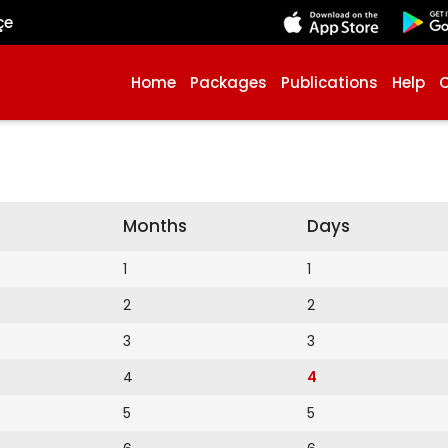
çe
Home
Packages
Publications
Help
Months
Days
1
1
2
2
3
3
4
4
5
5