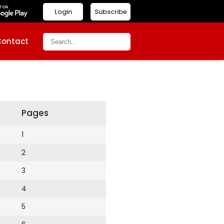
Login
Subscribe
Contact
Pages
1
2
3
4
5