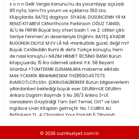
21
s o n n Gellr Vergisi Kanunu'nu da yorumlayıp açıiJadı.
Kitap Eki
1989
811 nyfa, tam«Tnı yorum ve sçıklama 350 Llra.
22
KlUpçılarda. BATEŞ dagıtıyor. SİYASAL DÜSÜNCENIN YR M
Özel Ekler
1988
REMZİ KİTABEVl CkNorthcote Parkinson OĞUZ TANSEL
23
AL'U ile FIRFIRI Büyük boy ofset basln 1. ve 2. ciltleri çıktı
Özel Okullar
1987
Senlye Fenmen'Jn desenleriyle Dtğıhm: BATEŞ A'KADİR
24
Sevgililer Günü
BUGÜNÜN DiLiYLE M EV LÂ NÂ «Hankulâde güzel, değıl mı?
1986
25
Büyük Ceîâleddin Rumi ılk defa Türkçe konuştu, hem
Siyaset Eki
1985
de nasıl konuştu'« NÂZIM HİKMET 8C5İNG 8A5KI Bürün
26
kitapçüarda, 15 llra ödemell adresi: P.K. 58 Beyant
Sürdürülebilir yaşam
1984
îstanbul ^TÜMTEKNlK ELEMANLARA malzeme elkitabı
27
Turizm Eki
M4K.YCKM0K İBRAHMKESKM TH2859O45707S
1983
28
RoMSOTLClfcSSn. ŞÜKRUGAÜBERKER Bütün bilgiseverlerin
Yerel Yönetimler
1982
yıllardanberi beklediği büyük eser DEURIimUE DEURim
29
Ankara Dagıtım Baymdır S No 38/3 Ankıra 3<U1.
1981
Uanaalann G«Uştirdiğl Tam Serl Temel, Ort* ve Üeri
30
IngUlsce Li»an Kltaplan gelmıçtlr. No. 1 Calllnt AU
1980
Befin&era TL. 4 Cbooslng Your EngUsh 5 TRng^«h
Pronunciatlon 8 Engllsn Teaching Theatre 7 Getting On
1979
în English • Keep Up Your Engliah 10 Language Of
© 2026
cumhuriyet.com.tr
1978
Avlation 1 Langusge Of Business 1 12 Language Of