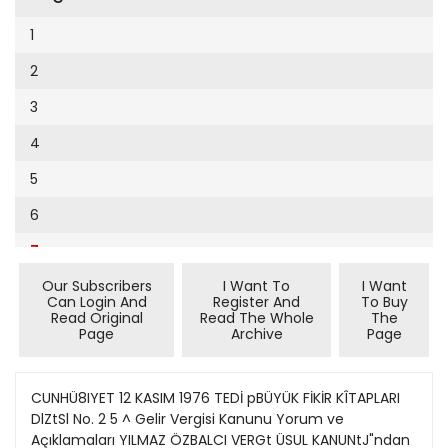
Cumhuriyet Sağlıklı Beslenme
2002
9
1
Cumhuriyet Sokak
2001
10
2
Cumhuriyet Spor
2000
11
3
Cumhuriyet Strateji
1999
12
4
Cumhuriyet Tarım
1998
13
5
Cumhuriyet Yılbaşı
1997
14
6
Çerçeve Eki
1996
15
7
Çocuk Kitap
1995
16
Our Subscribers
I Want To
I Want
8
Dergi Eki
1994
Can Login And
Register And
To Buy
17
Read Original
Read The Whole
The
9
Ekonomi Eki
Page
Archive
Page
1993
18
10
Eskişehir
1992
19
CUNHÜ8IYET 12 KASIM 1976 TEDİ pBÜYÜK FİKİR KÎTAPLARI
Evleniyoruz
1991
DlZtSl No. 2 5 ^ Gelir Vergisi Kanunu Yorum ve
20
Güney Dogu
Açıklamaları YILMAZ ÖZBALCI VERGt ÜSUL KANUNtJ"ndan
1990